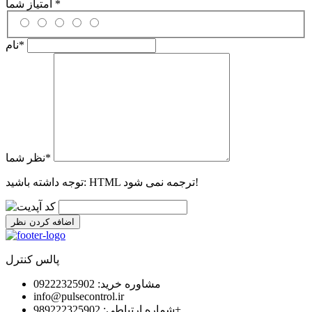
*
امتیاز شما
*
نام
*
نظر شما
HTML ترجمه نمی شود!
توجه داشته باشید:
اضافه کردن نظر
پالس کنترل
مشاوره خرید: 09222325902
info@pulsecontrol.ir
شماره ارتباطی: 989222325902+