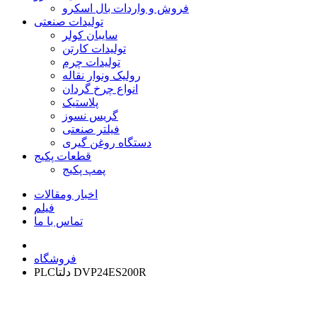
فروش و واردات بال اسکرو
تولیدات صنعتی
سایبان کولر
تولیدات کارتن
تولیدات چرم
رولیک ونوار نقاله
انواع چرخ گردان
پلاستیک
گریس نسوز
فیلتر صنعتی
دستگاه روغن گیری
قطعات پکیج
پمپ پکیج
اخبار ومقالات
فیلم
تماس با ما
فروشگاه
PLCدلتا DVP24ES200R