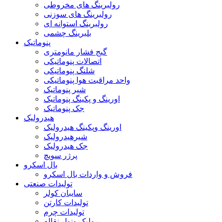
رولبرینگ های مخروطی
رولبرینگ های سوزنی
رولبرینگ استوانه ای
بلبرینگ چشمی
پنوماتیک
گیج فشار مانومتری
اتصالات پنوماتیکی
شلنگ پنوماتیکی
واحد مراقبت هوا پنوماتیکی
شیر پنوماتیک
اورینگ و پکینگ پنوماتیک
جک پنوماتیک
هیدرولیک
اورینگ وپکینگ هیدرولیک
شیرهیدرولیک
جک هیدرولیک
پرژر سویچ
بال اسکرو
فروش و واردات بال اسکرو
تولیدات صنعتی
سایبان کولر
تولیدات کارتن
تولیدات چرم
رولیک ونوار نقاله