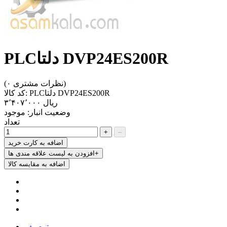
PLCدلتا DVP24ES200R
(۰ نظرات مشتری)
PLCدلتا DVP24ES200R
کد کالا:
‎ریال ۳٬۴۰۷٬۰۰۰
وضعیت انبار:
موجود
تعداد
+
–
اضافه به کارت خرید
افزودن به لیست علاقه مندی ها+
اضافه به مقایسه کالا
توصیف