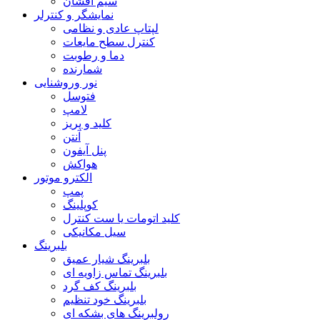
سیم افشان
نمایشگر و کنترلر
لپتاپ عادی و نظامی
کنترل سطح مایعات
دما و رطوبت
شمارنده
نور وروشنایی
فتوسل
لامپ
کلید و پریز
آنتن
پنل آیفون
هواکش
الکترو موتور
پمپ
کوپلینگ
کلید اتومات یا ست کنترل
سیل مکانیکی
بلبرینگ
بلبرینگ شیار عمیق
بلبرینگ تماس زاویه ای
بلبرینگ کف گرد
بلبرینگ خود تنظیم
رولبرینگ های بشکه ای