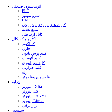
اتوماسیون صنعتی
PLC
سرو موتور
HMI
کارت های ورودی وخروجی
منبع تغذیه
کابل ارتباطی
الکترو مکانیکال
کنتاکتور
خازن
کلید پوش باتون
کلید اتومات
کلید مینیاتوری
کلید حرارتی
رله
فلوسویچ وفلومتر
درایو
اینورتر Delta
اینورتر LS
اینورتر SANYU
اینورتر Liteon
ابزار برقی
سنسور