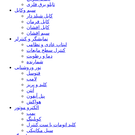
تابلو برق فلزی
سیم وکابل
کابل شیلد دار
کابل فرمان
کابل افشان
سیم افشان
نمایشگر و کنترلر
لپتاپ عادی و نظامی
کنترل سطح مایعات
دما و رطوبت
شمارنده
نور وروشنایی
فتوسل
لامپ
کلید و پریز
آنتن
پنل آیفون
هواکش
الکترو موتور
پمپ
کوپلینگ
کلید اتومات یا ست کنترل
سیل مکانیکی