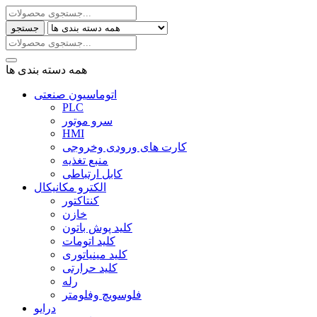
جستجو
همه دسته بندی ها
اتوماسیون صنعتی
PLC
سرو موتور
HMI
کارت های ورودی وخروجی
منبع تغذیه
کابل ارتباطی
الکترو مکانیکال
کنتاکتور
خازن
کلید پوش باتون
کلید اتومات
کلید مینیاتوری
کلید حرارتی
رله
فلوسویچ وفلومتر
درایو