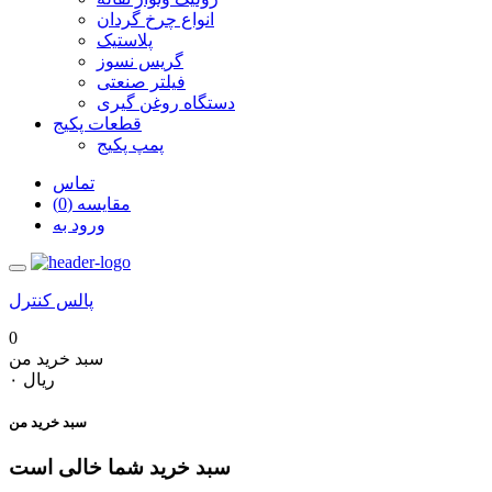
انواع چرخ گردان
پلاستیک
گریس نسوز
فیلتر صنعتی
دستگاه روغن گیری
قطعات پکیج
پمپ پکیج
تماس
مقایسه (0)
ورود به
پالس کنترل
0
سبد خرید من
‎ریال ۰
سبد خرید من
سبد خرید شما خالی است