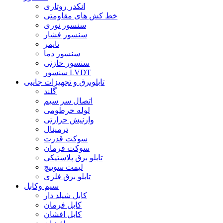
انکدر روتاری
خط کش های مقاومتی
سنسور نوری
سنسور فشار
تایمر
سنسور دما
سنسور خازنی
سنسور LVDT
تابلوبرق و تجهیزات جانبی
گلند
اتصال سر سیم
لوله خرطومی
وارنیش حرارتی
ترمینال
سوکت قدرت
سوکت فرمان
تابلو برق پلاستیکی
لیمت سوییچ
تابلو برق فلزی
سیم وکابل
کابل شیلد دار
کابل فرمان
کابل افشان