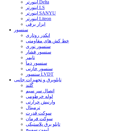
اینورتر Delta
اینورتر LS
اینورتر SANYU
اینورتر Liteon
ابزار برقی
سنسور
انکدر روتاری
خط کش های مقاومتی
سنسور نوری
سنسور فشار
تایمر
سنسور دما
سنسور خازنی
سنسور LVDT
تابلوبرق و تجهیزات جانبی
گلند
اتصال سر سیم
لوله خرطومی
وارنیش حرارتی
ترمینال
سوکت قدرت
سوکت فرمان
تابلو برق پلاستیکی
لیمت سوییچ