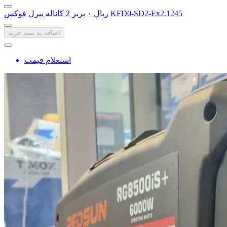
بریر 2 کاناله پپرل فوکس KFD0-SD2-Ex2.1245
‎ریال ۰
اضافه به سبد خرید
استعلام قیمت