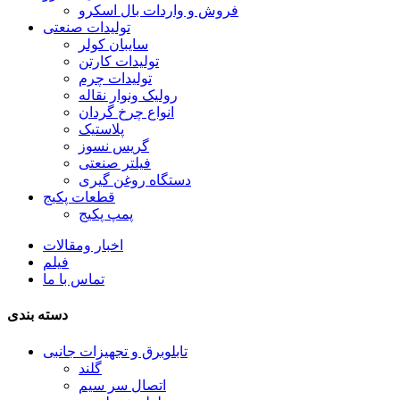
فروش و واردات بال اسکرو
تولیدات صنعتی
سایبان کولر
تولیدات کارتن
تولیدات چرم
رولیک ونوار نقاله
انواع چرخ گردان
پلاستیک
گریس نسوز
فیلتر صنعتی
دستگاه روغن گیری
قطعات پکیج
پمپ پکیج
اخبار ومقالات
فیلم
تماس با ما
دسته بندی
تابلوبرق و تجهیزات جانبی
گلند
اتصال سر سیم