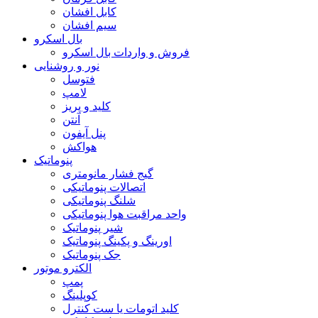
کابل افشان
سیم افشان
بال اسکرو
فروش و واردات بال اسکرو
نور و روشنایی
فتوسل
لامپ
کلید و پریز
آنتن
پنل آیفون
هواکش
پنوماتیک
گیج فشار مانومتری
اتصالات پنوماتیکی
شلنگ پنوماتیکی
واحد مراقبت هوا پنوماتیکی
شیر پنوماتیک
اورینگ و پکینگ پنوماتیک
جک پنوماتیک
الکترو موتور
پمپ
کوپلینگ
کلید اتومات یا ست کنترل