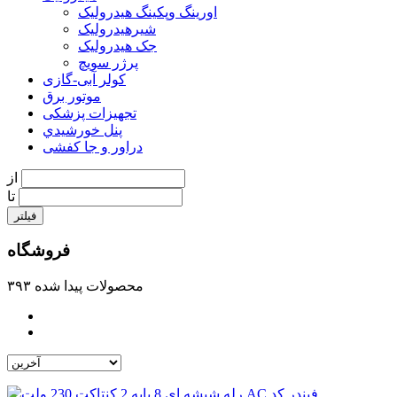
اورینگ وپکینگ هیدرولیک
شیرهیدرولیک
جک هیدرولیک
پرژر سویچ
کولر آبی-گازی
موتور برق
تجهیزات پزشکی
پنل خورشيدي
دراور و جا کفشی
از
تا
فیلتر
فروشگاه
۳۹۳ محصولات پیدا شده