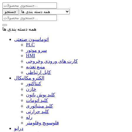
جستجو
همه دسته بندی ها
اتوماسیون صنعتی
PLC
سرو موتور
HMI
کارت های ورودی وخروجی
منبع تغذیه
کابل ارتباطی
الکترو مکانیکال
کنتاکتور
خازن
کلید پوش باتون
کلید اتومات
کلید مینیاتوری
کلید حرارتی
رله
فلوسویچ وفلومتر
درایو