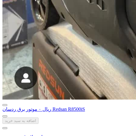
موتور برق ردسان Redsan R8500iS
‎ریال ۰
اضافه به سبد خرید