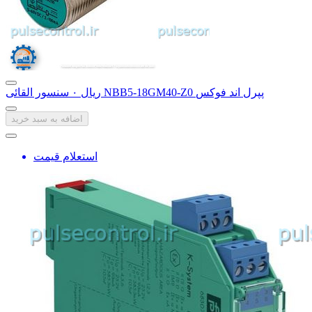
سنسور القائی NBB5-18GM40-Z0 پپرل اند فوکس
‎ریال ۰
اضافه به سبد خرید
استعلام قیمت