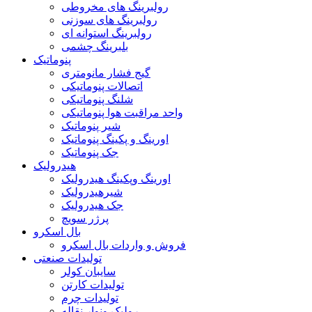
رولبرینگ های مخروطی
رولبرینگ های سوزنی
رولبرینگ استوانه ای
بلبرینگ چشمی
پنوماتیک
گیج فشار مانومتری
اتصالات پنوماتیکی
شلنگ پنوماتیکی
واحد مراقبت هوا پنوماتیکی
شیر پنوماتیک
اورینگ و پکینگ پنوماتیک
جک پنوماتیک
هیدرولیک
اورینگ وپکینگ هیدرولیک
شیرهیدرولیک
جک هیدرولیک
پرژر سویچ
بال اسکرو
فروش و واردات بال اسکرو
تولیدات صنعتی
سایبان کولر
تولیدات کارتن
تولیدات چرم
رولیک ونوار نقاله