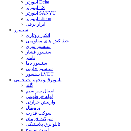
اینورتر Delta
اینورتر LS
اینورتر SANYU
اینورتر Liteon
ابزار برقی
سنسور
انکدر روتاری
خط کش های مقاومتی
سنسور نوری
سنسور فشار
تایمر
سنسور دما
سنسور خازنی
سنسور LVDT
تابلوبرق و تجهیزات جانبی
گلند
اتصال سر سیم
لوله خرطومی
وارنیش حرارتی
ترمینال
سوکت قدرت
سوکت فرمان
تابلو برق پلاستیکی
لیمت سوییچ