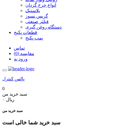
انواع چرخ گردان
پلاستیک
گریس نسوز
فیلتر صنعتی
دستگاه روغن گیری
قطعات پکیج
پمپ پکیج
تماس
مقایسه (0)
ورود به
پالس کنترل
0
سبد خرید من
‎ریال ۰
سبد خرید من
سبد خرید شما خالی است