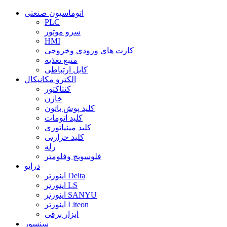
اتوماسیون صنعتی
PLC
سرو موتور
HMI
کارت های ورودی وخروجی
منبع تغذیه
کابل ارتباطی
الکترو مکانیکال
کنتاکتور
خازن
کلید پوش باتون
کلید اتومات
کلید مینیاتوری
کلید حرارتی
رله
فلوسویچ وفلومتر
درایو
اینورتر Delta
اینورتر LS
اینورتر SANYU
اینورتر Liteon
ابزار برقی
سنسور