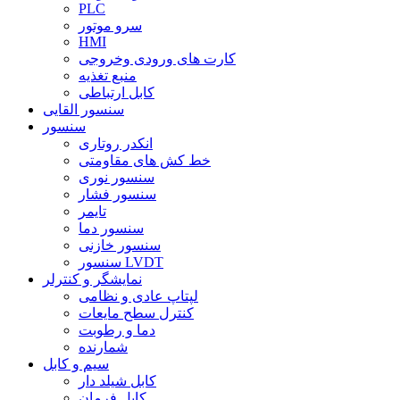
PLC
سرو موتور
HMI
کارت های ورودی وخروجی
منبع تغذیه
کابل ارتباطی
سنسور القایی
سنسور
انکدر روتاری
خط کش های مقاومتی
سنسور نوری
سنسور فشار
تایمر
سنسور دما
سنسور خازنی
سنسور LVDT
نمایشگر و کنترلر
لپتاپ عادی و نظامی
کنترل سطح مایعات
دما و رطوبت
شمارنده
سیم و کابل
کابل شیلد دار
کابل فرمان