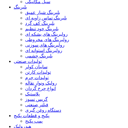
سیل مکانیکی
بلبرینگ
بلبرینگ شیار عمیق
بلبرینگ تماس زاویه ای
بلبرینگ کف گرد
بلبرینگ خود تنظیم
رولبرینگ های بشکه ای
رولبرینگ های مخروطی
رولبرینگ های سوزنی
رولبرینگ استوانه ای
بلبرینگ چشمی
تولیدات صنعتی
سایبان کولر
تولیدات کارتن
تولیدات چرم
رولیک ونوار نقاله
انواع چرخ گردان
پلاستیک
گریس نسوز
فیلتر صنعتی
دستگاه روغن گیری
پکیج و قطعات پکیج
پمپ پکیج
هیدرولیک