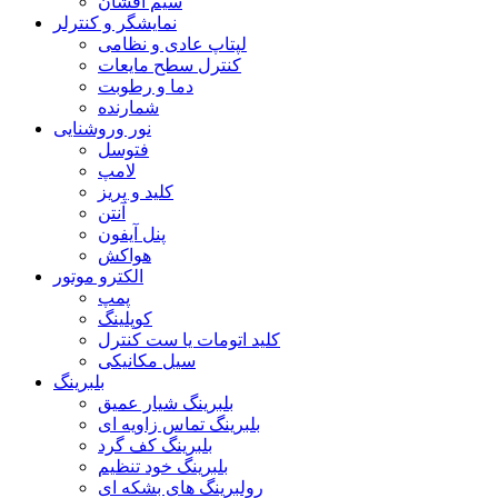
سیم افشان
نمایشگر و کنترلر
لپتاپ عادی و نظامی
کنترل سطح مایعات
دما و رطوبت
شمارنده
نور وروشنایی
فتوسل
لامپ
کلید و پریز
آنتن
پنل آیفون
هواکش
الکترو موتور
پمپ
کوپلینگ
کلید اتومات یا ست کنترل
سیل مکانیکی
بلبرینگ
بلبرینگ شیار عمیق
بلبرینگ تماس زاویه ای
بلبرینگ کف گرد
بلبرینگ خود تنظیم
رولبرینگ های بشکه ای