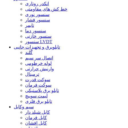
انکدر روتاری
خط کش های مقاومتی
سنسور نوری
سنسور فشار
تایمر
سنسور دما
سنسور خازنی
سنسور LVDT
تابلوبرق و تجهیزات جانبی
گلند
اتصال سر سیم
لوله خرطومی
وارنیش حرارتی
ترمینال
سوکت قدرت
سوکت فرمان
تابلو برق پلاستیکی
لیمت سوییچ
تابلو برق فلزی
سیم وکابل
کابل شیلد دار
کابل فرمان
کابل افشان