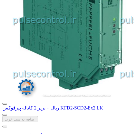
بریر 2 کاناله پپرفوکس KFD2-SCD2-Ex2.LK
‎ریال ۰
اضافه به سبد خرید