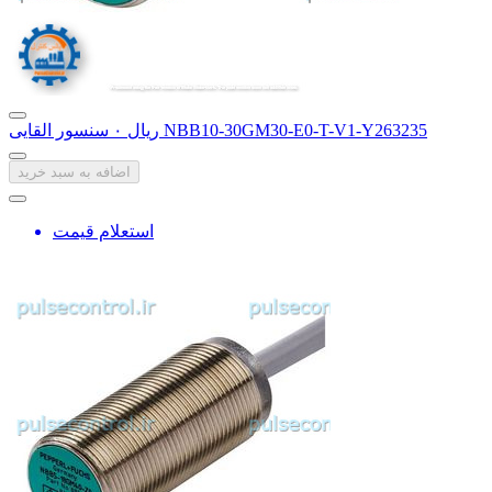
سنسور القایی NBB10-30GM30-E0-T-V1-Y263235
‎ریال ۰
اضافه به سبد خرید
استعلام قیمت