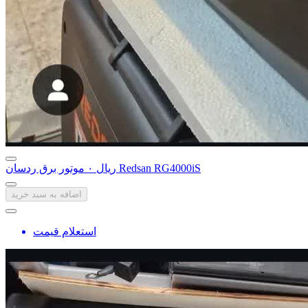
موتور برق ردسان Redsan RG4000iS
‎ریال ۰
اضافه به سبد خرید
استعلام قیمت