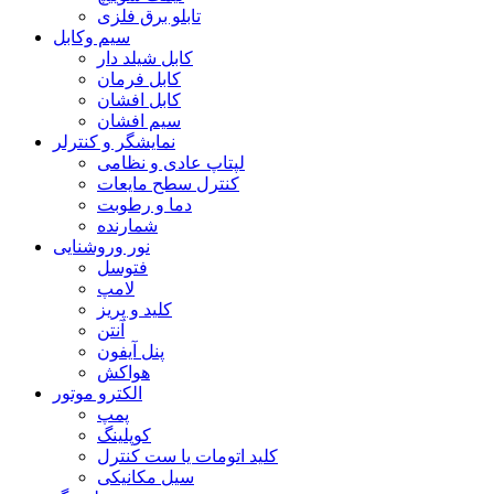
تابلو برق فلزی
سیم وکابل
کابل شیلد دار
کابل فرمان
کابل افشان
سیم افشان
نمایشگر و کنترلر
لپتاپ عادی و نظامی
کنترل سطح مایعات
دما و رطوبت
شمارنده
نور وروشنایی
فتوسل
لامپ
کلید و پریز
آنتن
پنل آیفون
هواکش
الکترو موتور
پمپ
کوپلینگ
کلید اتومات یا ست کنترل
سیل مکانیکی