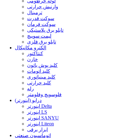
لوله خرطومی
وارنیش حرارتی
ترمینال
سوکت قدرت
سوکت فرمان
تابلو برق پلاستیکی
لیمت سوییچ
تابلو برق فلزی
الکترو مکانیکال
کنتاکتور
خازن
کلید پوش باتون
کلید اتومات
کلید مینیاتوری
کلید حرارتی
رله
فلوسویچ وفلومتر
درایو (اینورتر)
اینورتر Delta
اینورتر LS
اینورتر SANYU
اینورتر Liteon
ابزار برقی
اتوماسیون صنعتی