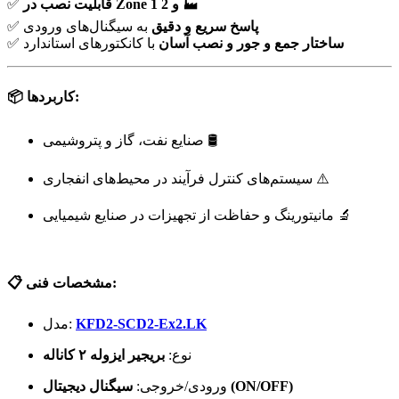
🏭
قابلیت نصب در Zone 1 و 2
✅
پاسخ سریع و دقیق
به سیگنال‌های ورودی
✅
ساختار جمع و جور و نصب آسان
با کانکتورهای استاندارد
✅
📦 کاربردها:
صنایع نفت، گاز و پتروشیمی 🛢️
سیستم‌های کنترل فرآیند در محیط‌های انفجاری ⚠️
مانیتورینگ و حفاظت از تجهیزات در صنایع شیمیایی 🔬
📋 مشخصات فنی:
KFD2-SCD2-Ex2.LK
مدل:
نوع:
بریجیر ایزوله ۲ کاناله
سیگنال دیجیتال (ON/OFF)
ورودی/خروجی: