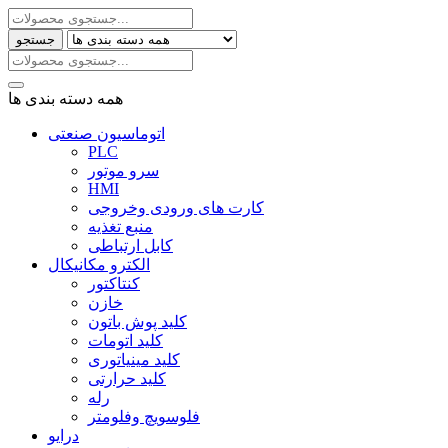
جستجو
همه دسته بندی ها
اتوماسیون صنعتی
PLC
سرو موتور
HMI
کارت های ورودی وخروجی
منبع تغذیه
کابل ارتباطی
الکترو مکانیکال
کنتاکتور
خازن
کلید پوش باتون
کلید اتومات
کلید مینیاتوری
کلید حرارتی
رله
فلوسویچ وفلومتر
درایو