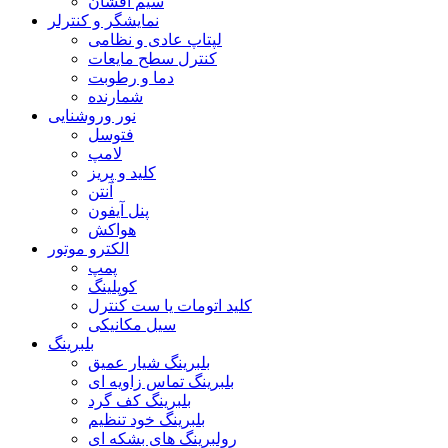
سیم افشان
نمایشگر و کنترلر
لپتاپ عادی و نظامی
کنترل سطح مایعات
دما و رطوبت
شمارنده
نور وروشنایی
فتوسل
لامپ
کلید و پریز
آنتن
پنل آیفون
هواکش
الکترو موتور
پمپ
کوپلینگ
کلید اتومات یا ست کنترل
سیل مکانیکی
بلبرینگ
بلبرینگ شیار عمیق
بلبرینگ تماس زاویه ای
بلبرینگ کف گرد
بلبرینگ خود تنظیم
رولبرینگ های بشکه ای