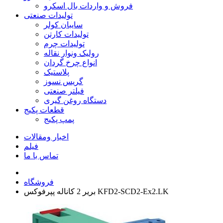
فروش و واردات بال اسکرو
تولیدات صنعتی
سایبان کولر
تولیدات کارتن
تولیدات چرم
رولیک ونوار نقاله
انواع چرخ گردان
پلاستیک
گریس نسوز
فیلتر صنعتی
دستگاه روغن گیری
قطعات پکیج
پمپ پکیج
اخبار ومقالات
فیلم
تماس با ما
فروشگاه
بریر 2 کاناله پپرفوکس KFD2-SCD2-Ex2.LK