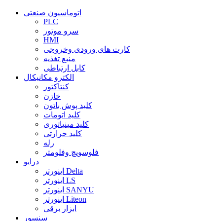
اتوماسیون صنعتی
PLC
سرو موتور
HMI
کارت های ورودی وخروجی
منبع تغذیه
کابل ارتباطی
الکترو مکانیکال
کنتاکتور
خازن
کلید پوش باتون
کلید اتومات
کلید مینیاتوری
کلید حرارتی
رله
فلوسویچ وفلومتر
درایو
اینورتر Delta
اینورتر LS
اینورتر SANYU
اینورتر Liteon
ابزار برقی
سنسور