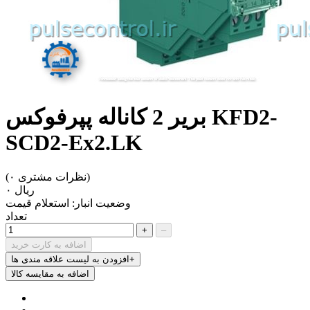
بریر 2 کاناله پپرفوکس KFD2-
SCD2-Ex2.LK
(۰ نظرات مشتری)
‎ریال ۰
وضعیت انبار:
استعلام قیمت
تعداد
+
–
اضافه به کارت خرید
افزودن به لیست علاقه مندی ها+
اضافه به مقایسه کالا