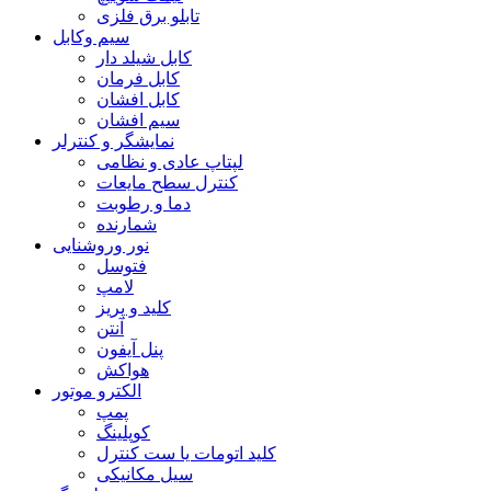
تابلو برق فلزی
سیم وکابل
کابل شیلد دار
کابل فرمان
کابل افشان
سیم افشان
نمایشگر و کنترلر
لپتاپ عادی و نظامی
کنترل سطح مایعات
دما و رطوبت
شمارنده
نور وروشنایی
فتوسل
لامپ
کلید و پریز
آنتن
پنل آیفون
هواکش
الکترو موتور
پمپ
کوپلینگ
کلید اتومات یا ست کنترل
سیل مکانیکی