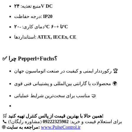
۲۴V DC
منبع تغذیه:
IP20
درجه حفاظت:
-۲۰°C تا +۶۰°C
دمای کاری:
ATEX, IECEx, CE
استانداردها:
✅ چرا Pepperl+Fuchs؟
رکورددار ایمنی و کیفیت در صنعت اتوماسیون جهان 🏆
محصولات با گارانتی بین‌المللی و پشتیبانی فنی قوی 🌍
مناسب برای سخت‌ترین شرایط عملیاتی 🤝
همین حالا با بهترین قیمت از پالس کنترل تهیه کنید!
🛒
📞 برای استعلام قیمت و خرید:
09222325902
(مشاوره رایگان!)
www.PulseControl.ir
مراجعه به سایت:
🌐