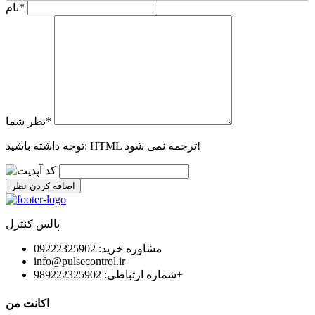
*
نام
*
نظر شما
HTML ترجمه نمی شود!
توجه داشته باشید:
اضافه کردن نظر
پالس کنترل
مشاوره خرید: 09222325902
info@pulsecontrol.ir
شماره ارتباطی: 989222325902+
اکانت من