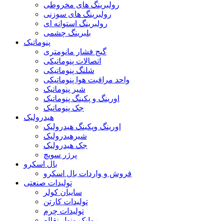
رولبرینگ های مخروطی
رولبرینگ های سوزنی
رولبرینگ استوانه ای
بلبرینگ چشمی
پنوماتیک
گیج فشار مانومتری
اتصالات پنوماتیکی
شلنگ پنوماتیکی
واحد مراقبت هوا پنوماتیکی
شیر پنوماتیک
اورینگ و پکینگ پنوماتیک
جک پنوماتیک
هیدرولیک
اورینگ وپکینگ هیدرولیک
شیرهیدرولیک
جک هیدرولیک
پرژر سویچ
بال اسکرو
فروش و واردات بال اسکرو
تولیدات صنعتی
سایبان کولر
تولیدات کارتن
تولیدات چرم
رولیک ونوار نقاله