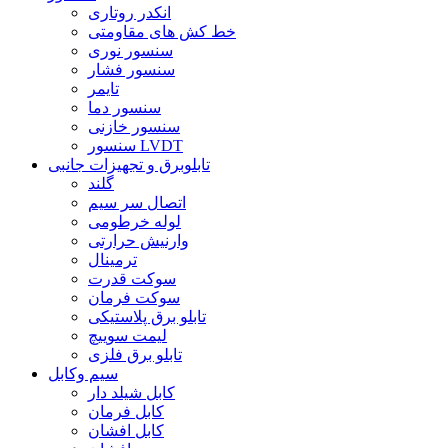
انکدر روتاری
خط کش های مقاومتی
سنسور نوری
سنسور فشار
تایمر
سنسور دما
سنسور خازنی
سنسور LVDT
تابلوبرق و تجهیزات جانبی
گلند
اتصال سر سیم
لوله خرطومی
وارنیش حرارتی
ترمینال
سوکت قدرت
سوکت فرمان
تابلو برق پلاستیکی
لیمت سوییچ
تابلو برق فلزی
سیم وکابل
کابل شیلد دار
کابل فرمان
کابل افشان