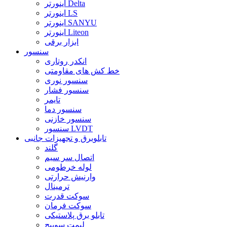
اینورتر Delta
اینورتر LS
اینورتر SANYU
اینورتر Liteon
ابزار برقی
سنسور
انکدر روتاری
خط کش های مقاومتی
سنسور نوری
سنسور فشار
تایمر
سنسور دما
سنسور خازنی
سنسور LVDT
تابلوبرق و تجهیزات جانبی
گلند
اتصال سر سیم
لوله خرطومی
وارنیش حرارتی
ترمینال
سوکت قدرت
سوکت فرمان
تابلو برق پلاستیکی
لیمت سوییچ