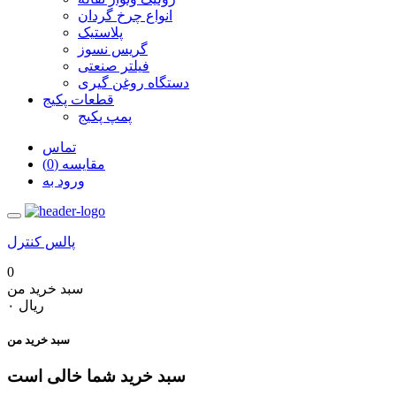
انواع چرخ گردان
پلاستیک
گریس نسوز
فیلتر صنعتی
دستگاه روغن گیری
قطعات پکیج
پمپ پکیج
تماس
مقایسه (0)
ورود به
پالس کنترل
0
سبد خرید من
‎ریال ۰
سبد خرید من
سبد خرید شما خالی است