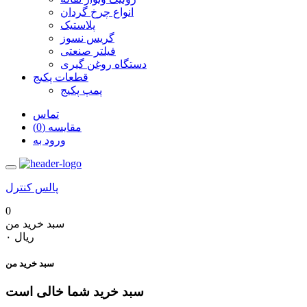
انواع چرخ گردان
پلاستیک
گریس نسوز
فیلتر صنعتی
دستگاه روغن گیری
قطعات پکیج
پمپ پکیج
تماس
مقایسه (0)
ورود به
پالس کنترل
0
سبد خرید من
‎ریال ۰
سبد خرید من
سبد خرید شما خالی است