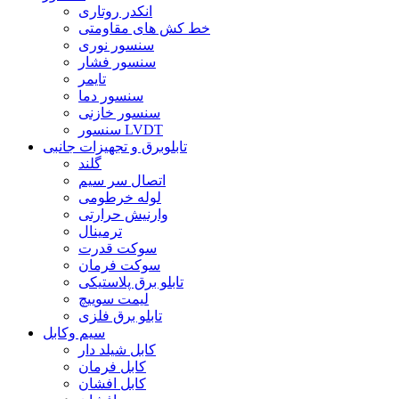
انکدر روتاری
خط کش های مقاومتی
سنسور نوری
سنسور فشار
تایمر
سنسور دما
سنسور خازنی
سنسور LVDT
تابلوبرق و تجهیزات جانبی
گلند
اتصال سر سیم
لوله خرطومی
وارنیش حرارتی
ترمینال
سوکت قدرت
سوکت فرمان
تابلو برق پلاستیکی
لیمت سوییچ
تابلو برق فلزی
سیم وکابل
کابل شیلد دار
کابل فرمان
کابل افشان