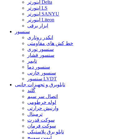
اینورتر Delta
اینورتر LS
اینورتر SANYU
اینورتر Liteon
ابزار برقی
سنسور
انکدر روتاری
خط کش های مقاومتی
سنسور نوری
سنسور فشار
تایمر
سنسور دما
سنسور خازنی
سنسور LVDT
تابلوبرق و تجهیزات جانبی
گلند
اتصال سر سیم
لوله خرطومی
وارنیش حرارتی
ترمینال
سوکت قدرت
سوکت فرمان
تابلو برق پلاستیکی
لیمت سوییچ