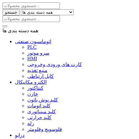
جستجو
همه دسته بندی ها
اتوماسیون صنعتی
PLC
سرو موتور
HMI
کارت های ورودی وخروجی
منبع تغذیه
کابل ارتباطی
الکترو مکانیکال
کنتاکتور
خازن
کلید پوش باتون
کلید اتومات
کلید مینیاتوری
کلید حرارتی
رله
فلوسویچ وفلومتر
درایو