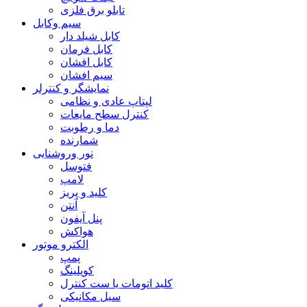
تابلو برق فلزی
سیم وکابل
کابل شیلد دار
کابل فرمان
کابل افشان
سیم افشان
نمایشگر و کنترلر
لپتاپ عادی و نظامی
کنترل سطح مایعات
دما و رطوبت
شمارنده
نور وروشنایی
فتوسل
لامپ
کلید و پریز
آنتن
پنل آیفون
هواکش
الکترو موتور
پمپ
کوپلینگ
کلید اتومات یا ست کنترل
سیل مکانیکی