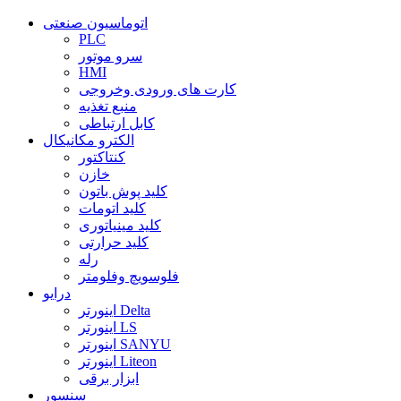
اتوماسیون صنعتی
PLC
سرو موتور
HMI
کارت های ورودی وخروجی
منبع تغذیه
کابل ارتباطی
الکترو مکانیکال
کنتاکتور
خازن
کلید پوش باتون
کلید اتومات
کلید مینیاتوری
کلید حرارتی
رله
فلوسویچ وفلومتر
درایو
اینورتر Delta
اینورتر LS
اینورتر SANYU
اینورتر Liteon
ابزار برقی
سنسور