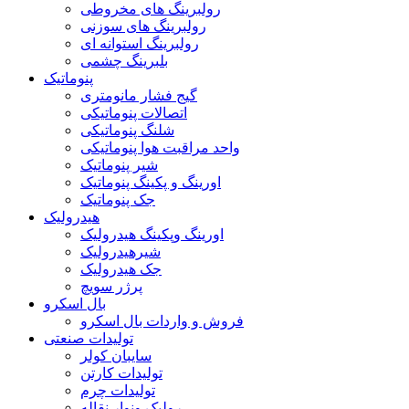
رولبرینگ های مخروطی
رولبرینگ های سوزنی
رولبرینگ استوانه ای
بلبرینگ چشمی
پنوماتیک
گیج فشار مانومتری
اتصالات پنوماتیکی
شلنگ پنوماتیکی
واحد مراقبت هوا پنوماتیکی
شیر پنوماتیک
اورینگ و پکینگ پنوماتیک
جک پنوماتیک
هیدرولیک
اورینگ وپکینگ هیدرولیک
شیرهیدرولیک
جک هیدرولیک
پرژر سویچ
بال اسکرو
فروش و واردات بال اسکرو
تولیدات صنعتی
سایبان کولر
تولیدات کارتن
تولیدات چرم
رولیک ونوار نقاله