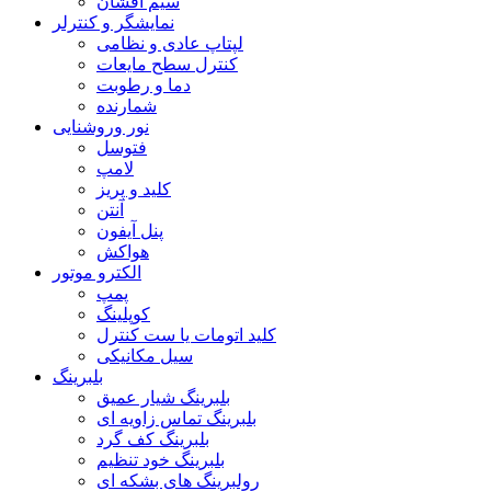
سیم افشان
نمایشگر و کنترلر
لپتاپ عادی و نظامی
کنترل سطح مایعات
دما و رطوبت
شمارنده
نور وروشنایی
فتوسل
لامپ
کلید و پریز
آنتن
پنل آیفون
هواکش
الکترو موتور
پمپ
کوپلینگ
کلید اتومات یا ست کنترل
سیل مکانیکی
بلبرینگ
بلبرینگ شیار عمیق
بلبرینگ تماس زاویه ای
بلبرینگ کف گرد
بلبرینگ خود تنظیم
رولبرینگ های بشکه ای