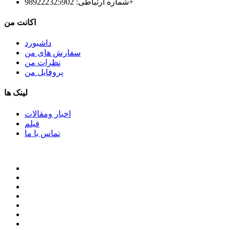
شماره ارتباطی: 989222325902+
اکانت من
داشبورد
سفارش های من
نظرات من
پروفایل من
لینک ها
اخبار ومقالات
فیلم
تماس با ما