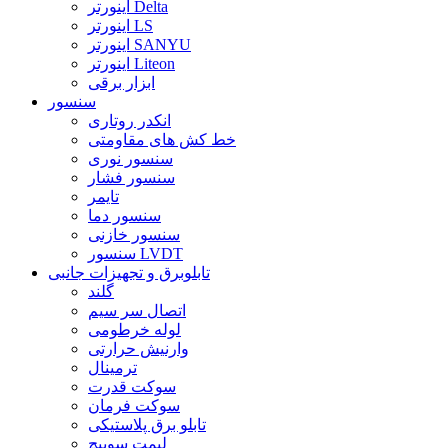
اینورتر Delta
اینورتر LS
اینورتر SANYU
اینورتر Liteon
ابزار برقی
سنسور
انکدر روتاری
خط کش های مقاومتی
سنسور نوری
سنسور فشار
تایمر
سنسور دما
سنسور خازنی
سنسور LVDT
تابلوبرق و تجهیزات جانبی
گلند
اتصال سر سیم
لوله خرطومی
وارنیش حرارتی
ترمینال
سوکت قدرت
سوکت فرمان
تابلو برق پلاستیکی
لیمت سوییچ