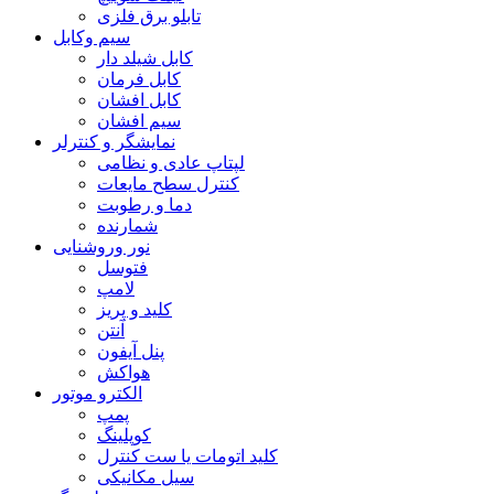
تابلو برق فلزی
سیم وکابل
کابل شیلد دار
کابل فرمان
کابل افشان
سیم افشان
نمایشگر و کنترلر
لپتاپ عادی و نظامی
کنترل سطح مایعات
دما و رطوبت
شمارنده
نور وروشنایی
فتوسل
لامپ
کلید و پریز
آنتن
پنل آیفون
هواکش
الکترو موتور
پمپ
کوپلینگ
کلید اتومات یا ست کنترل
سیل مکانیکی