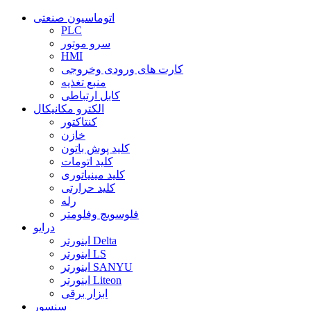
اتوماسیون صنعتی
PLC
سرو موتور
HMI
کارت های ورودی وخروجی
منبع تغذیه
کابل ارتباطی
الکترو مکانیکال
کنتاکتور
خازن
کلید پوش باتون
کلید اتومات
کلید مینیاتوری
کلید حرارتی
رله
فلوسویچ وفلومتر
درایو
اینورتر Delta
اینورتر LS
اینورتر SANYU
اینورتر Liteon
ابزار برقی
سنسور