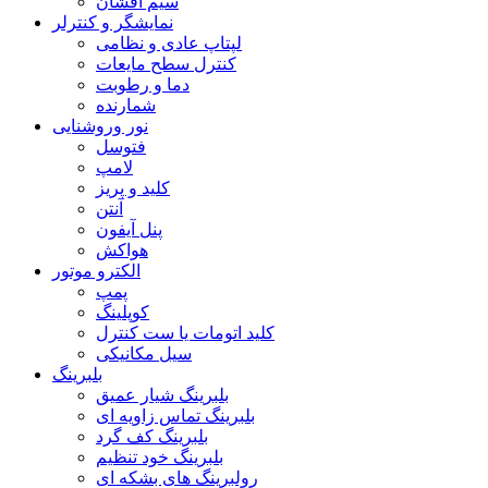
سیم افشان
نمایشگر و کنترلر
لپتاپ عادی و نظامی
کنترل سطح مایعات
دما و رطوبت
شمارنده
نور وروشنایی
فتوسل
لامپ
کلید و پریز
آنتن
پنل آیفون
هواکش
الکترو موتور
پمپ
کوپلینگ
کلید اتومات یا ست کنترل
سیل مکانیکی
بلبرینگ
بلبرینگ شیار عمیق
بلبرینگ تماس زاویه ای
بلبرینگ کف گرد
بلبرینگ خود تنظیم
رولبرینگ های بشکه ای