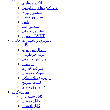
انکدر روتاری
خط کش های مقاومتی
سنسور نوری
سنسور فشار
تایمر
سنسور دما
سنسور خازنی
سنسور LVDT
تابلوبرق و تجهیزات جانبی
گلند
اتصال سر سیم
لوله خرطومی
وارنیش حرارتی
ترمینال
سوکت قدرت
سوکت فرمان
تابلو برق پلاستیکی
لیمت سوییچ
تابلو برق فلزی
سیم وکابل
کابل شیلد دار
کابل فرمان
کابل افشان