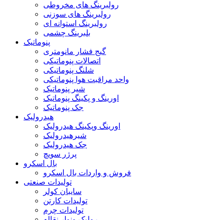
رولبرینگ های مخروطی
رولبرینگ های سوزنی
رولبرینگ استوانه ای
بلبرینگ چشمی
پنوماتیک
گیج فشار مانومتری
اتصالات پنوماتیکی
شلنگ پنوماتیکی
واحد مراقبت هوا پنوماتیکی
شیر پنوماتیک
اورینگ و پکینگ پنوماتیک
جک پنوماتیک
هیدرولیک
اورینگ وپکینگ هیدرولیک
شیرهیدرولیک
جک هیدرولیک
پرژر سویچ
بال اسکرو
فروش و واردات بال اسکرو
تولیدات صنعتی
سایبان کولر
تولیدات کارتن
تولیدات چرم
رولیک ونوار نقاله