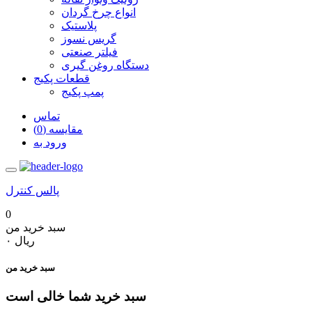
انواع چرخ گردان
پلاستیک
گریس نسوز
فیلتر صنعتی
دستگاه روغن گیری
قطعات پکیج
پمپ پکیج
تماس
مقایسه (0)
ورود به
پالس کنترل
0
سبد خرید من
‎ریال ۰
سبد خرید من
سبد خرید شما خالی است