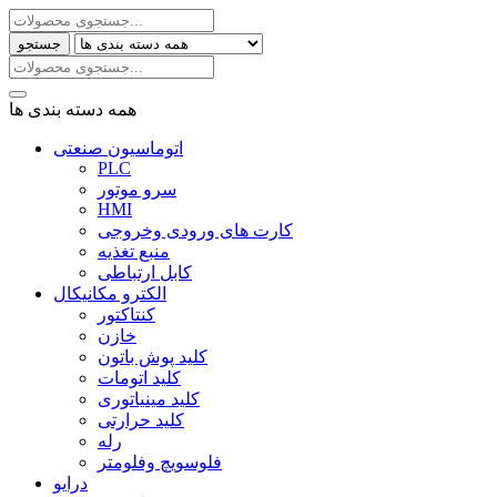
جستجو
همه دسته بندی ها
اتوماسیون صنعتی
PLC
سرو موتور
HMI
کارت های ورودی وخروجی
منبع تغذیه
کابل ارتباطی
الکترو مکانیکال
کنتاکتور
خازن
کلید پوش باتون
کلید اتومات
کلید مینیاتوری
کلید حرارتی
رله
فلوسویچ وفلومتر
درایو