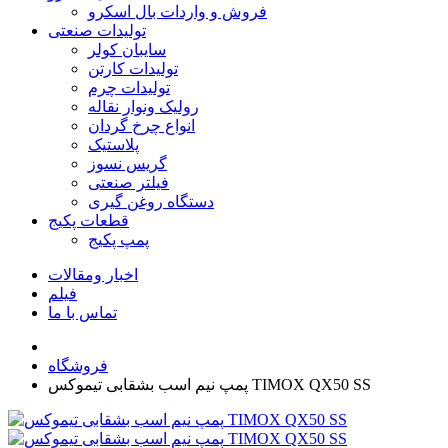
فروش و واردات بال اسکرو
تولیدات صنعتی
سایبان کولر
تولیدات کارتن
تولیدات چرم
رولیک ونوار نقاله
انواع چرخ گردان
پلاستیک
گریس نسوز
فیلتر صنعتی
دستگاه روغن گیری
قطعات پکیج
پمپ پکیج
اخبار ومقالات
فیلم
تماس با ما
فروشگاه
پمپ نیم اسب بشقابی تیموکس TIMOX QX50 SS