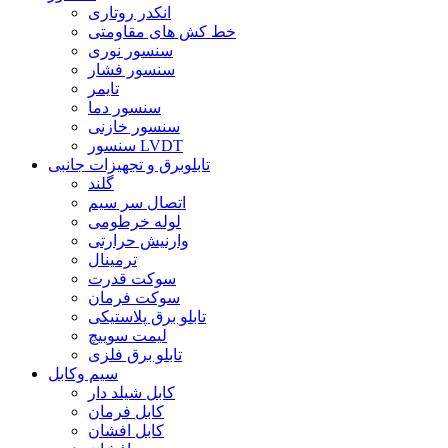
انکدر روتاری
خط کش های مقاومتی
سنسور نوری
سنسور فشار
تایمر
سنسور دما
سنسور خازنی
سنسور LVDT
تابلوبرق و تجهیزات جانبی
گلند
اتصال سر سیم
لوله خرطومی
وارنیش حرارتی
ترمینال
سوکت قدرت
سوکت فرمان
تابلو برق پلاستیکی
لیمت سوییچ
تابلو برق فلزی
سیم وکابل
کابل شیلد دار
کابل فرمان
کابل افشان