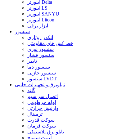
اینورتر Delta
اینورتر LS
اینورتر SANYU
اینورتر Liteon
ابزار برقی
سنسور
انکدر روتاری
خط کش های مقاومتی
سنسور نوری
سنسور فشار
تایمر
سنسور دما
سنسور خازنی
سنسور LVDT
تابلوبرق و تجهیزات جانبی
گلند
اتصال سر سیم
لوله خرطومی
وارنیش حرارتی
ترمینال
سوکت قدرت
سوکت فرمان
تابلو برق پلاستیکی
لیمت سوییچ