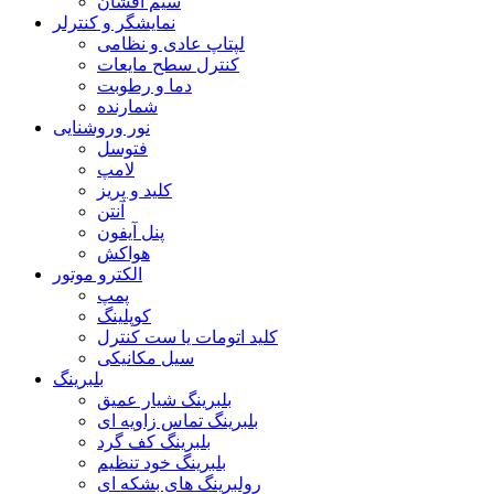
سیم افشان
نمایشگر و کنترلر
لپتاپ عادی و نظامی
کنترل سطح مایعات
دما و رطوبت
شمارنده
نور وروشنایی
فتوسل
لامپ
کلید و پریز
آنتن
پنل آیفون
هواکش
الکترو موتور
پمپ
کوپلینگ
کلید اتومات یا ست کنترل
سیل مکانیکی
بلبرینگ
بلبرینگ شیار عمیق
بلبرینگ تماس زاویه ای
بلبرینگ کف گرد
بلبرینگ خود تنظیم
رولبرینگ های بشکه ای