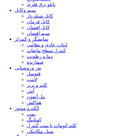
تابلو برق فلزی
سیم وکابل
کابل شیلد دار
کابل فرمان
کابل افشان
سیم افشان
نمایشگر و کنترلر
لپتاپ عادی و نظامی
کنترل سطح مایعات
دما و رطوبت
شمارنده
نور وروشنایی
فتوسل
لامپ
کلید و پریز
آنتن
پنل آیفون
هواکش
الکترو موتور
پمپ
کوپلینگ
کلید اتومات یا ست کنترل
سیل مکانیکی