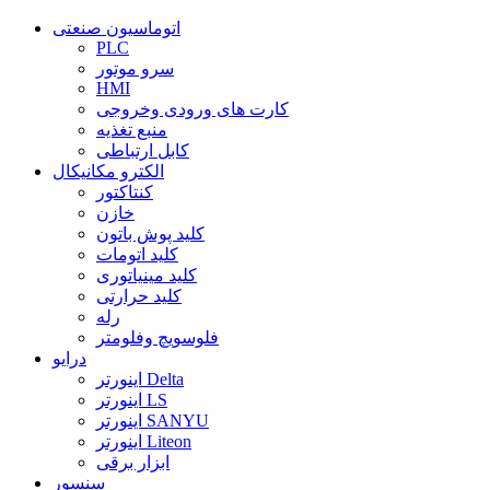
اتوماسیون صنعتی
PLC
سرو موتور
HMI
کارت های ورودی وخروجی
منبع تغذیه
کابل ارتباطی
الکترو مکانیکال
کنتاکتور
خازن
کلید پوش باتون
کلید اتومات
کلید مینیاتوری
کلید حرارتی
رله
فلوسویچ وفلومتر
درایو
اینورتر Delta
اینورتر LS
اینورتر SANYU
اینورتر Liteon
ابزار برقی
سنسور