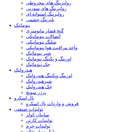
رولبرینگ های مخروطی
رولبرینگ های سوزنی
رولبرینگ استوانه ای
بلبرینگ چشمی
پنوماتیک
گیج فشار مانومتری
اتصالات پنوماتیکی
شلنگ پنوماتیکی
واحد مراقبت هوا پنوماتیکی
شیر پنوماتیک
اورینگ و پکینگ پنوماتیک
جک پنوماتیک
هیدرولیک
اورینگ وپکینگ هیدرولیک
شیرهیدرولیک
جک هیدرولیک
پرژر سویچ
بال اسکرو
فروش و واردات بال اسکرو
تولیدات صنعتی
سایبان کولر
تولیدات کارتن
تولیدات چرم
رولیک ونوار نقاله