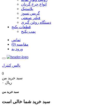
انواع چرخ گردان
پلاستیک
گریس نسوز
فیلتر صنعتی
دستگاه روغن گیری
قطعات پکیج
پمپ پکیج
تماس
مقایسه (0)
ورود به
پالس کنترل
0
سبد خرید من
‎ریال ۰
سبد خرید من
سبد خرید شما خالی است