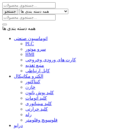
جستجو
همه دسته بندی ها
اتوماسیون صنعتی
PLC
سرو موتور
HMI
کارت های ورودی وخروجی
منبع تغذیه
کابل ارتباطی
الکترو مکانیکال
کنتاکتور
خازن
کلید پوش باتون
کلید اتومات
کلید مینیاتوری
کلید حرارتی
رله
فلوسویچ وفلومتر
درایو