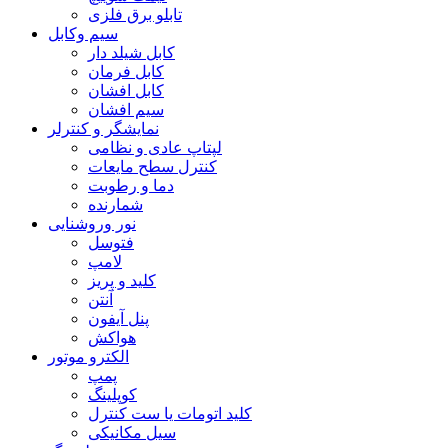
تابلو برق فلزی
سیم وکابل
کابل شیلد دار
کابل فرمان
کابل افشان
سیم افشان
نمایشگر و کنترلر
لپتاپ عادی و نظامی
کنترل سطح مایعات
دما و رطوبت
شمارنده
نور وروشنایی
فتوسل
لامپ
کلید و پریز
آنتن
پنل آیفون
هواکش
الکترو موتور
پمپ
کوپلینگ
کلید اتومات یا ست کنترل
سیل مکانیکی