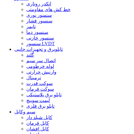
انکدر روتاری
خط کش های مقاومتی
سنسور نوری
سنسور فشار
تایمر
سنسور دما
سنسور خازنی
سنسور LVDT
تابلوبرق و تجهیزات جانبی
گلند
اتصال سر سیم
لوله خرطومی
وارنیش حرارتی
ترمینال
سوکت قدرت
سوکت فرمان
تابلو برق پلاستیکی
لیمت سوییچ
تابلو برق فلزی
سیم وکابل
کابل شیلد دار
کابل فرمان
کابل افشان