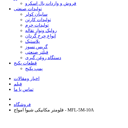
فروش و واردات بال اسکرو
تولیدات صنعتی
سایبان کولر
تولیدات کارتن
تولیدات چرم
رولیک ونوار نقاله
انواع چرخ گردان
پلاستیک
گریس نسوز
فیلتر صنعتی
دستگاه روغن گیری
قطعات پکیج
پمپ پکیج
اخبار ومقالات
فیلم
تماس با ما
فروشگاه
فلومتر مکانیکی شیوا امواج - MFL-5M-10A