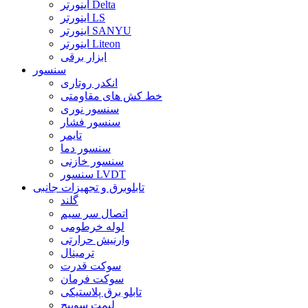
اینورتر Delta
اینورتر LS
اینورتر SANYU
اینورتر Liteon
ابزار برقی
سنسور
انکدر روتاری
خط کش های مقاومتی
سنسور نوری
سنسور فشار
تایمر
سنسور دما
سنسور خازنی
سنسور LVDT
تابلوبرق و تجهیزات جانبی
گلند
اتصال سر سیم
لوله خرطومی
وارنیش حرارتی
ترمینال
سوکت قدرت
سوکت فرمان
تابلو برق پلاستیکی
لیمت سوییچ