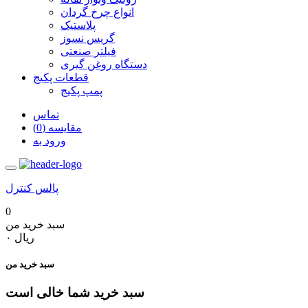
انواع چرخ گردان
پلاستیک
گریس نسوز
فیلتر صنعتی
دستگاه روغن گیری
قطعات پکیج
پمپ پکیج
تماس
مقایسه (0)
ورود به
پالس کنترل
0
سبد خرید من
‎ریال ۰
سبد خرید من
سبد خرید شما خالی است