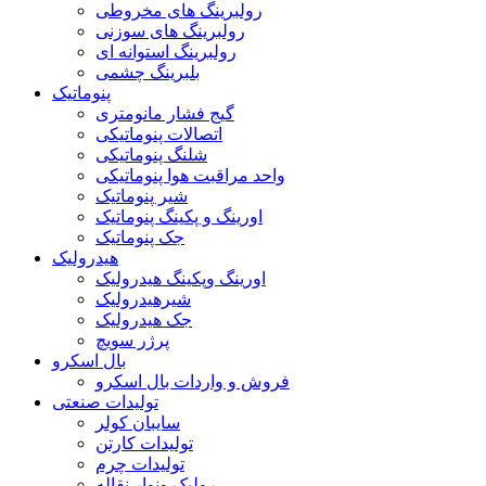
رولبرینگ های مخروطی
رولبرینگ های سوزنی
رولبرینگ استوانه ای
بلبرینگ چشمی
پنوماتیک
گیج فشار مانومتری
اتصالات پنوماتیکی
شلنگ پنوماتیکی
واحد مراقبت هوا پنوماتیکی
شیر پنوماتیک
اورینگ و پکینگ پنوماتیک
جک پنوماتیک
هیدرولیک
اورینگ وپکینگ هیدرولیک
شیرهیدرولیک
جک هیدرولیک
پرژر سویچ
بال اسکرو
فروش و واردات بال اسکرو
تولیدات صنعتی
سایبان کولر
تولیدات کارتن
تولیدات چرم
رولیک ونوار نقاله