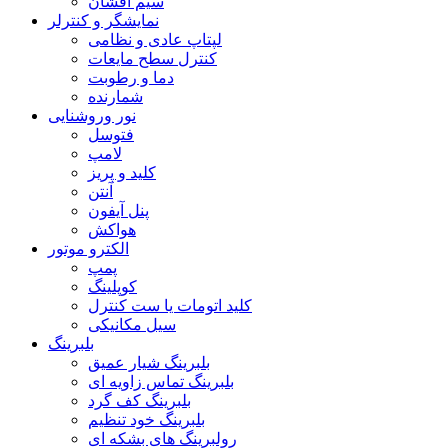
سیم افشان
نمایشگر و کنترلر
لپتاپ عادی و نظامی
کنترل سطح مایعات
دما و رطوبت
شمارنده
نور وروشنایی
فتوسل
لامپ
کلید و پریز
آنتن
پنل آیفون
هواکش
الکترو موتور
پمپ
کوپلینگ
کلید اتومات یا ست کنترل
سیل مکانیکی
بلبرینگ
بلبرینگ شیار عمیق
بلبرینگ تماس زاویه ای
بلبرینگ کف گرد
بلبرینگ خود تنظیم
رولبرینگ های بشکه ای