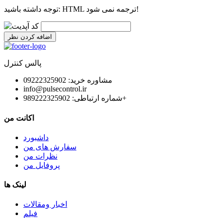
HTML ترجمه نمی شود!
توجه داشته باشید:
اضافه کردن نظر
پالس کنترل
مشاوره خرید: 09222325902
info@pulsecontrol.ir
شماره ارتباطی: 989222325902+
اکانت من
داشبورد
سفارش های من
نظرات من
پروفایل من
لینک ها
اخبار ومقالات
فیلم