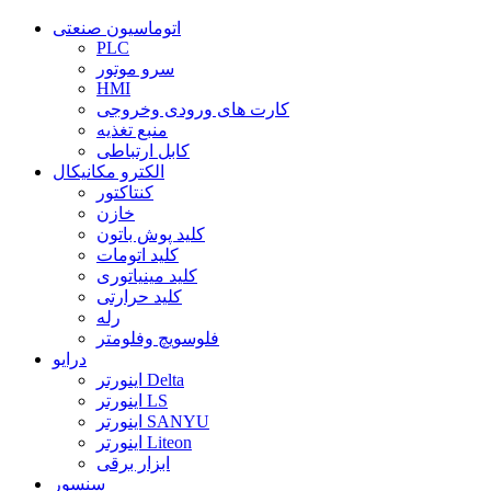
اتوماسیون صنعتی
PLC
سرو موتور
HMI
کارت های ورودی وخروجی
منبع تغذیه
کابل ارتباطی
الکترو مکانیکال
کنتاکتور
خازن
کلید پوش باتون
کلید اتومات
کلید مینیاتوری
کلید حرارتی
رله
فلوسویچ وفلومتر
درایو
اینورتر Delta
اینورتر LS
اینورتر SANYU
اینورتر Liteon
ابزار برقی
سنسور