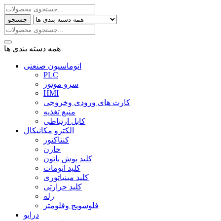
جستجو
همه دسته بندی ها
اتوماسیون صنعتی
PLC
سرو موتور
HMI
کارت های ورودی وخروجی
منبع تغذیه
کابل ارتباطی
الکترو مکانیکال
کنتاکتور
خازن
کلید پوش باتون
کلید اتومات
کلید مینیاتوری
کلید حرارتی
رله
فلوسویچ وفلومتر
درایو