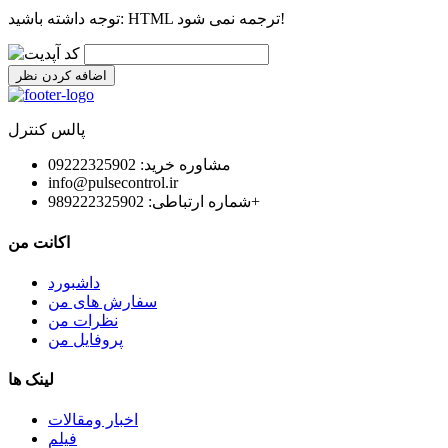
HTML ترجمه نمی شود!
توجه داشته باشید:
اضافه کردن نظر
پالس کنترل
مشاوره خرید: 09222325902
info@pulsecontrol.ir
شماره ارتباطی: 989222325902+
اکانت من
داشبورد
سفارش های من
نظرات من
پروفایل من
لینک ها
اخبار ومقالات
فیلم