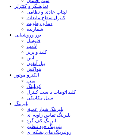
سیم افشان
نمایشگر و کنترلر
لپتاپ عادی و نظامی
کنترل سطح مایعات
دما و رطوبت
شمارنده
نور وروشنایی
فتوسل
لامپ
کلید و پریز
آنتن
پنل آیفون
هواکش
الکترو موتور
پمپ
کوپلینگ
کلید اتومات یا ست کنترل
سیل مکانیکی
بلبرینگ
بلبرینگ شیار عمیق
بلبرینگ تماس زاویه ای
بلبرینگ کف گرد
بلبرینگ خود تنظیم
رولبرینگ های بشکه ای