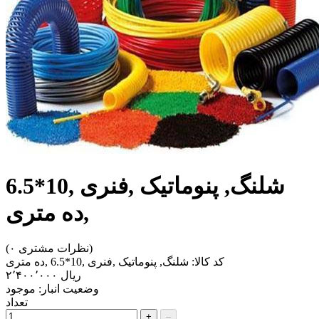
شلنگ, پنوماتیک ,فنری ,10*6.5
,ده متری
(۰ نظرات مشتری)
کد کالا:
شلنگ, پنوماتیک ,فنری ,10*6.5 ,ده متری
‎ریال ۲٬۴۰۰٬۰۰۰
وضعیت انبار:
موجود
تعداد
+
–