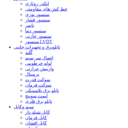
انکدر روتاری
خط کش های مقاومتی
سنسور نوری
سنسور فشار
تایمر
سنسور دما
سنسور خازنی
سنسور LVDT
تابلوبرق و تجهیزات جانبی
گلند
اتصال سر سیم
لوله خرطومی
وارنیش حرارتی
ترمینال
سوکت قدرت
سوکت فرمان
تابلو برق پلاستیکی
لیمت سوییچ
تابلو برق فلزی
سیم وکابل
کابل شیلد دار
کابل فرمان
کابل افشان