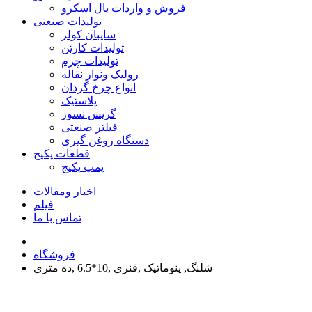
فروش و واردات بال اسکرو
تولیدات صنعتی
سایبان کولر
تولیدات کارتن
تولیدات چرم
رولیک ونوار نقاله
انواع چرخ گردان
پلاستیک
گریس نسوز
فیلتر صنعتی
دستگاه روغن گیری
قطعات پکیج
پمپ پکیج
اخبار ومقالات
فیلم
تماس با ما
فروشگاه
شلنگ, پنوماتیک ,فنری ,10*6.5 ,ده متری