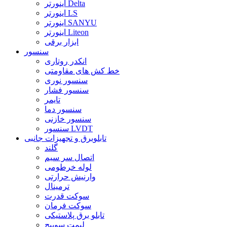
اینورتر Delta
اینورتر LS
اینورتر SANYU
اینورتر Liteon
ابزار برقی
سنسور
انکدر روتاری
خط کش های مقاومتی
سنسور نوری
سنسور فشار
تایمر
سنسور دما
سنسور خازنی
سنسور LVDT
تابلوبرق و تجهیزات جانبی
گلند
اتصال سر سیم
لوله خرطومی
وارنیش حرارتی
ترمینال
سوکت قدرت
سوکت فرمان
تابلو برق پلاستیکی
لیمت سوییچ