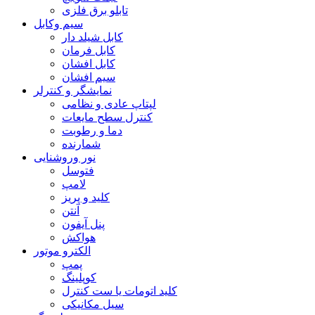
تابلو برق فلزی
سیم وکابل
کابل شیلد دار
کابل فرمان
کابل افشان
سیم افشان
نمایشگر و کنترلر
لپتاپ عادی و نظامی
کنترل سطح مایعات
دما و رطوبت
شمارنده
نور وروشنایی
فتوسل
لامپ
کلید و پریز
آنتن
پنل آیفون
هواکش
الکترو موتور
پمپ
کوپلینگ
کلید اتومات یا ست کنترل
سیل مکانیکی