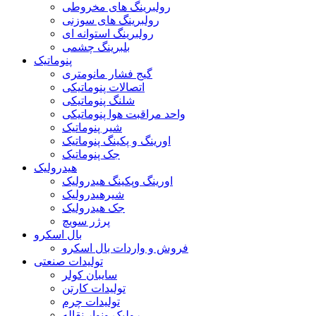
رولبرینگ های مخروطی
رولبرینگ های سوزنی
رولبرینگ استوانه ای
بلبرینگ چشمی
پنوماتیک
گیج فشار مانومتری
اتصالات پنوماتیکی
شلنگ پنوماتیکی
واحد مراقبت هوا پنوماتیکی
شیر پنوماتیک
اورینگ و پکینگ پنوماتیک
جک پنوماتیک
هیدرولیک
اورینگ وپکینگ هیدرولیک
شیرهیدرولیک
جک هیدرولیک
پرژر سویچ
بال اسکرو
فروش و واردات بال اسکرو
تولیدات صنعتی
سایبان کولر
تولیدات کارتن
تولیدات چرم
رولیک ونوار نقاله