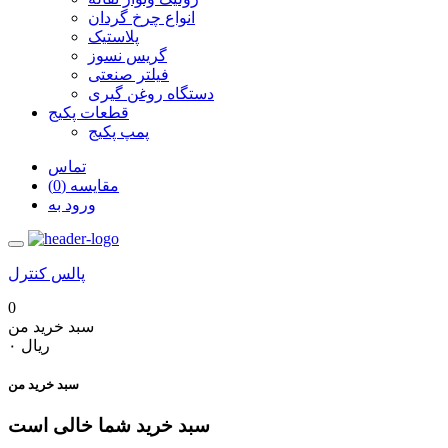
انواع چرخ گردان
پلاستیک
گریس نسوز
فیلتر صنعتی
دستگاه روغن گیری
قطعات پکیج
پمپ پکیج
تماس
مقایسه (0)
ورود به
پالس کنترل
0
سبد خرید من
‎ریال ۰
سبد خرید من
سبد خرید شما خالی است