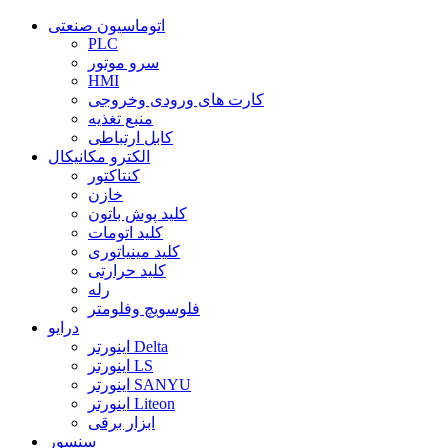
اتوماسیون صنعتی
PLC
سرو موتور
HMI
کارت های ورودی وخروجی
منبع تغذیه
کابل ارتباطی
الکترو مکانیکال
کنتاکتور
خازن
کلید پوش باتون
کلید اتومات
کلید مینیاتوری
کلید حرارتی
رله
فلوسویچ وفلومتر
درایو
اینورتر Delta
اینورتر LS
اینورتر SANYU
اینورتر Liteon
ابزار برقی
سنسور