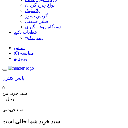
انواع چرخ گردان
پلاستیک
گریس نسوز
فیلتر صنعتی
دستگاه روغن گیری
قطعات پکیج
پمپ پکیج
تماس
مقایسه (0)
ورود به
پالس کنترل
0
سبد خرید من
‎ریال ۰
سبد خرید من
سبد خرید شما خالی است