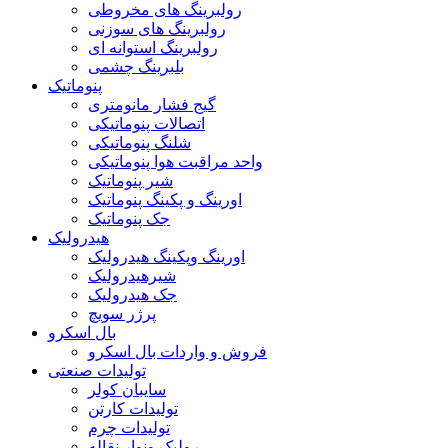
رولبرینگ های مخروطی
رولبرینگ های سوزنی
رولبرینگ استوانه ای
بلبرینگ چشمی
پنوماتیک
گیج فشار مانومتری
اتصالات پنوماتیکی
شلنگ پنوماتیکی
واحد مراقبت هوا پنوماتیکی
شیر پنوماتیک
اورینگ و پکینگ پنوماتیک
جک پنوماتیک
هیدرولیک
اورینگ وپکینگ هیدرولیک
شیرهیدرولیک
جک هیدرولیک
پرژر سویچ
بال اسکرو
فروش و واردات بال اسکرو
تولیدات صنعتی
سایبان کولر
تولیدات کارتن
تولیدات چرم
رولیک ونوار نقاله