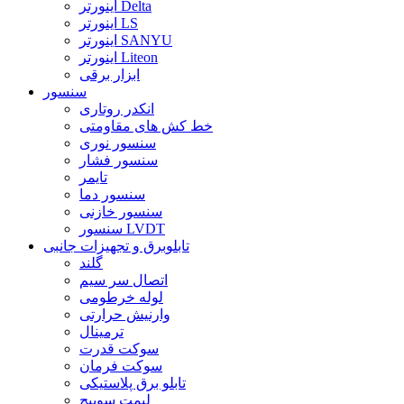
اینورتر Delta
اینورتر LS
اینورتر SANYU
اینورتر Liteon
ابزار برقی
سنسور
انکدر روتاری
خط کش های مقاومتی
سنسور نوری
سنسور فشار
تایمر
سنسور دما
سنسور خازنی
سنسور LVDT
تابلوبرق و تجهیزات جانبی
گلند
اتصال سر سیم
لوله خرطومی
وارنیش حرارتی
ترمینال
سوکت قدرت
سوکت فرمان
تابلو برق پلاستیکی
لیمت سوییچ