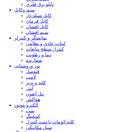
تابلو برق فلزی
سیم وکابل
کابل شیلد دار
کابل فرمان
کابل افشان
سیم افشان
نمایشگر و کنترلر
لپتاپ عادی و نظامی
کنترل سطح مایعات
دما و رطوبت
شمارنده
نور وروشنایی
فتوسل
لامپ
کلید و پریز
آنتن
پنل آیفون
هواکش
الکترو موتور
پمپ
کوپلینگ
کلید اتومات یا ست کنترل
سیل مکانیکی