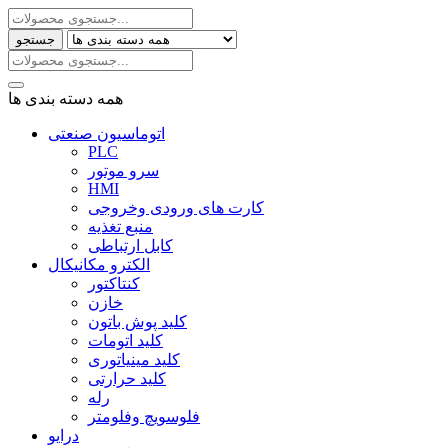
جستجو
همه دسته بندی ها
اتوماسیون صنعتی
PLC
سرو موتور
HMI
کارت های ورودی وخروجی
منبع تغذیه
کابل ارتباطی
الکترو مکانیکال
کنتاکتور
خازن
کلید پوش باتون
کلید اتومات
کلید مینیاتوری
کلید حرارتی
رله
فلوسویچ وفلومتر
درایو