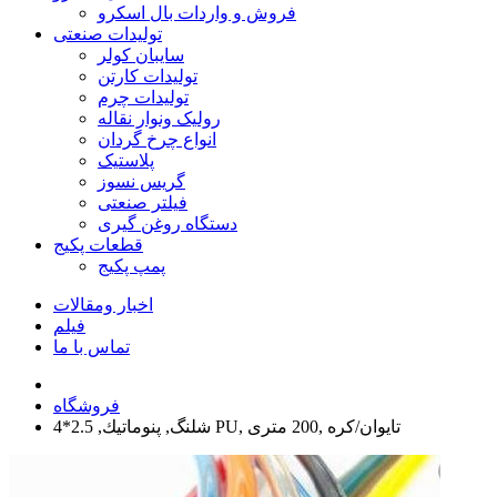
فروش و واردات بال اسکرو
تولیدات صنعتی
سایبان کولر
تولیدات کارتن
تولیدات چرم
رولیک ونوار نقاله
انواع چرخ گردان
پلاستیک
گریس نسوز
فیلتر صنعتی
دستگاه روغن گیری
قطعات پکیج
پمپ پکیج
اخبار ومقالات
فیلم
تماس با ما
فروشگاه
شلنگ, پنوماتيك, 2.5*4 PU, تايوان/كره ,200 متری