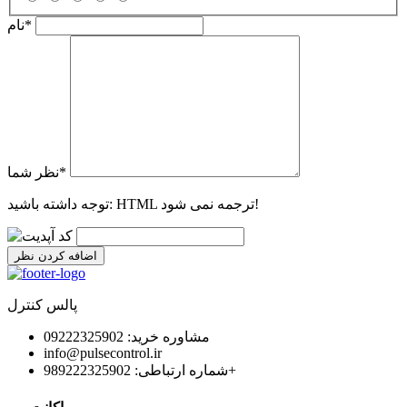
*
نام
*
نظر شما
HTML ترجمه نمی شود!
توجه داشته باشید:
اضافه کردن نظر
پالس کنترل
مشاوره خرید: 09222325902
info@pulsecontrol.ir
شماره ارتباطی: 989222325902+