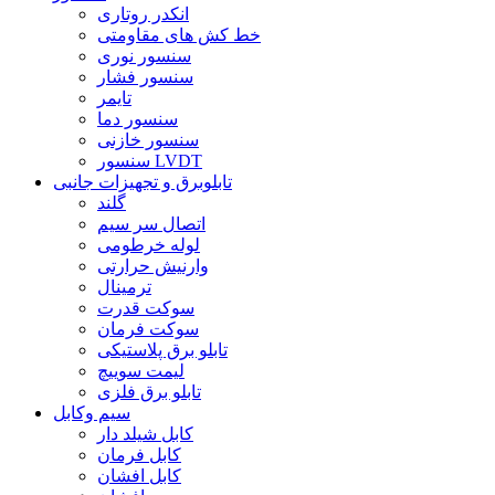
انکدر روتاری
خط کش های مقاومتی
سنسور نوری
سنسور فشار
تایمر
سنسور دما
سنسور خازنی
سنسور LVDT
تابلوبرق و تجهیزات جانبی
گلند
اتصال سر سیم
لوله خرطومی
وارنیش حرارتی
ترمینال
سوکت قدرت
سوکت فرمان
تابلو برق پلاستیکی
لیمت سوییچ
تابلو برق فلزی
سیم وکابل
کابل شیلد دار
کابل فرمان
کابل افشان