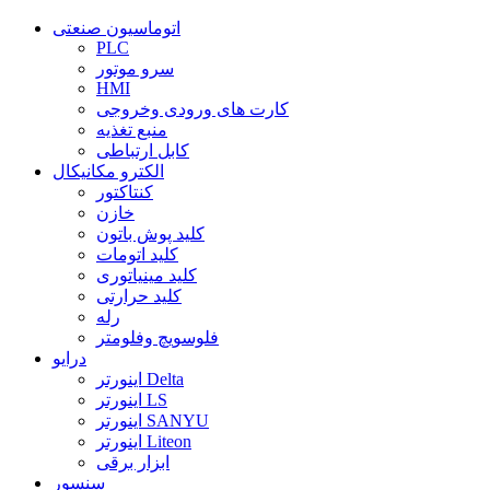
اتوماسیون صنعتی
PLC
سرو موتور
HMI
کارت های ورودی وخروجی
منبع تغذیه
کابل ارتباطی
الکترو مکانیکال
کنتاکتور
خازن
کلید پوش باتون
کلید اتومات
کلید مینیاتوری
کلید حرارتی
رله
فلوسویچ وفلومتر
درایو
اینورتر Delta
اینورتر LS
اینورتر SANYU
اینورتر Liteon
ابزار برقی
سنسور