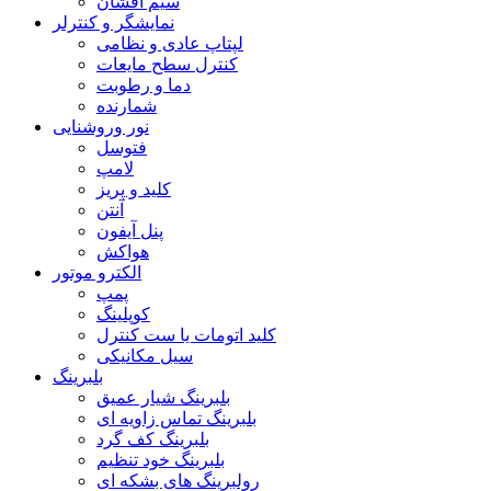
سیم افشان
نمایشگر و کنترلر
لپتاپ عادی و نظامی
کنترل سطح مایعات
دما و رطوبت
شمارنده
نور وروشنایی
فتوسل
لامپ
کلید و پریز
آنتن
پنل آیفون
هواکش
الکترو موتور
پمپ
کوپلینگ
کلید اتومات یا ست کنترل
سیل مکانیکی
بلبرینگ
بلبرینگ شیار عمیق
بلبرینگ تماس زاویه ای
بلبرینگ کف گرد
بلبرینگ خود تنظیم
رولبرینگ های بشکه ای