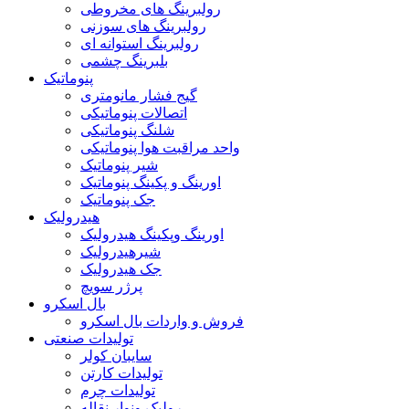
رولبرینگ های مخروطی
رولبرینگ های سوزنی
رولبرینگ استوانه ای
بلبرینگ چشمی
پنوماتیک
گیج فشار مانومتری
اتصالات پنوماتیکی
شلنگ پنوماتیکی
واحد مراقبت هوا پنوماتیکی
شیر پنوماتیک
اورینگ و پکینگ پنوماتیک
جک پنوماتیک
هیدرولیک
اورینگ وپکینگ هیدرولیک
شیرهیدرولیک
جک هیدرولیک
پرژر سویچ
بال اسکرو
فروش و واردات بال اسکرو
تولیدات صنعتی
سایبان کولر
تولیدات کارتن
تولیدات چرم
رولیک ونوار نقاله