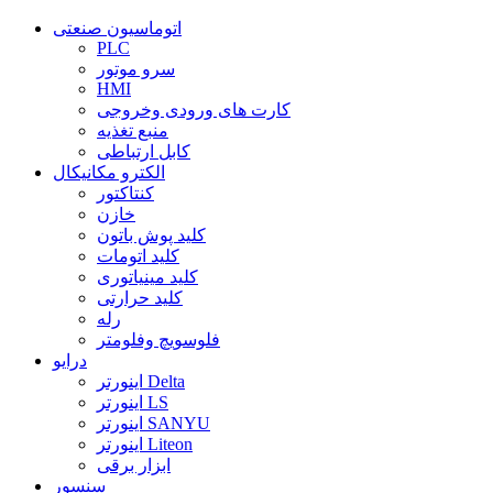
اتوماسیون صنعتی
PLC
سرو موتور
HMI
کارت های ورودی وخروجی
منبع تغذیه
کابل ارتباطی
الکترو مکانیکال
کنتاکتور
خازن
کلید پوش باتون
کلید اتومات
کلید مینیاتوری
کلید حرارتی
رله
فلوسویچ وفلومتر
درایو
اینورتر Delta
اینورتر LS
اینورتر SANYU
اینورتر Liteon
ابزار برقی
سنسور