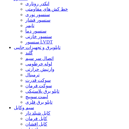
انکدر روتاری
خط کش های مقاومتی
سنسور نوری
سنسور فشار
تایمر
سنسور دما
سنسور خازنی
سنسور LVDT
تابلوبرق و تجهیزات جانبی
گلند
اتصال سر سیم
لوله خرطومی
وارنیش حرارتی
ترمینال
سوکت قدرت
سوکت فرمان
تابلو برق پلاستیکی
لیمت سوییچ
تابلو برق فلزی
سیم وکابل
کابل شیلد دار
کابل فرمان
کابل افشان