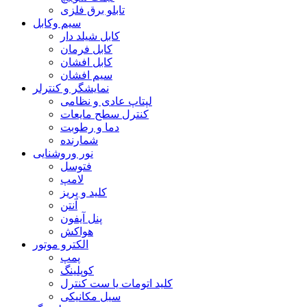
تابلو برق فلزی
سیم وکابل
کابل شیلد دار
کابل فرمان
کابل افشان
سیم افشان
نمایشگر و کنترلر
لپتاپ عادی و نظامی
کنترل سطح مایعات
دما و رطوبت
شمارنده
نور وروشنایی
فتوسل
لامپ
کلید و پریز
آنتن
پنل آیفون
هواکش
الکترو موتور
پمپ
کوپلینگ
کلید اتومات یا ست کنترل
سیل مکانیکی