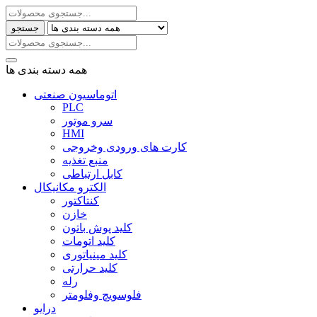
جستجو
همه دسته بندی ها
اتوماسیون صنعتی
PLC
سرو موتور
HMI
کارت های ورودی وخروجی
منبع تغذیه
کابل ارتباطی
الکترو مکانیکال
کنتاکتور
خازن
کلید پوش باتون
کلید اتومات
کلید مینیاتوری
کلید حرارتی
رله
فلوسویچ وفلومتر
درایو