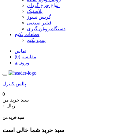
انواع چرخ گردان
پلاستیک
گریس نسوز
فیلتر صنعتی
دستگاه روغن گیری
قطعات پکیج
پمپ پکیج
تماس
مقایسه (0)
ورود به
پالس کنترل
0
سبد خرید من
‎ریال ۰
سبد خرید من
سبد خرید شما خالی است