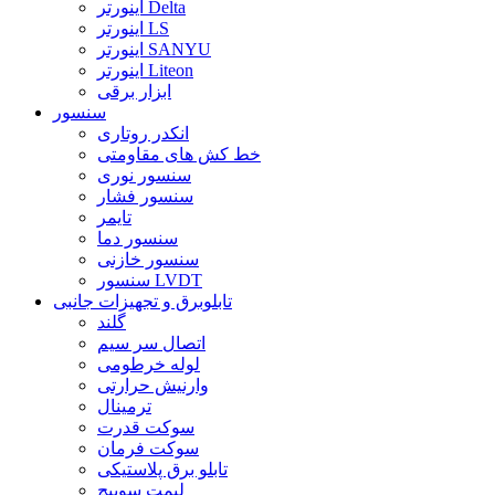
اینورتر Delta
اینورتر LS
اینورتر SANYU
اینورتر Liteon
ابزار برقی
سنسور
انکدر روتاری
خط کش های مقاومتی
سنسور نوری
سنسور فشار
تایمر
سنسور دما
سنسور خازنی
سنسور LVDT
تابلوبرق و تجهیزات جانبی
گلند
اتصال سر سیم
لوله خرطومی
وارنیش حرارتی
ترمینال
سوکت قدرت
سوکت فرمان
تابلو برق پلاستیکی
لیمت سوییچ