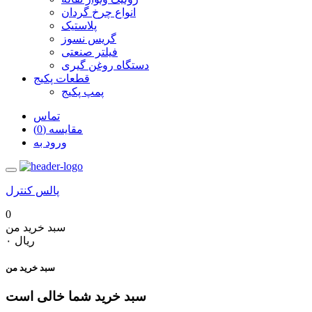
انواع چرخ گردان
پلاستیک
گریس نسوز
فیلتر صنعتی
دستگاه روغن گیری
قطعات پکیج
پمپ پکیج
تماس
مقایسه (0)
ورود به
پالس کنترل
0
سبد خرید من
‎ریال ۰
سبد خرید من
سبد خرید شما خالی است