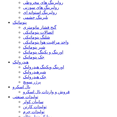
رولبرینگ های مخروطی
رولبرینگ های سوزنی
رولبرینگ استوانه ای
بلبرینگ چشمی
پنوماتیک
گیج فشار مانومتری
اتصالات پنوماتیکی
شلنگ پنوماتیکی
واحد مراقبت هوا پنوماتیکی
شیر پنوماتیک
اورینگ و پکینگ پنوماتیک
جک پنوماتیک
هیدرولیک
اورینگ وپکینگ هیدرولیک
شیرهیدرولیک
جک هیدرولیک
پرژر سویچ
بال اسکرو
فروش و واردات بال اسکرو
تولیدات صنعتی
سایبان کولر
تولیدات کارتن
تولیدات چرم
رولیک ونوار نقاله