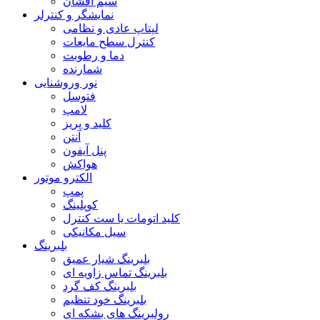
سیم افشان
نمایشگر و کنترلر
لپتاپ عادی و نظامی
کنترل سطح مایعات
دما و رطوبت
شمارنده
نور وروشنایی
فتوسل
لامپ
کلید و پریز
آنتن
پنل آیفون
هواکش
الکترو موتور
پمپ
کوپلینگ
کلید اتومات یا ست کنترل
سیل مکانیکی
بلبرینگ
بلبرینگ شیار عمیق
بلبرینگ تماس زاویه ای
بلبرینگ کف گرد
بلبرینگ خود تنظیم
رولبرینگ های بشکه ای