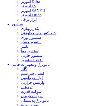
اینورتر Delta
اینورتر LS
اینورتر SANYU
اینورتر Liteon
ابزار برقی
سنسور
انکدر روتاری
خط کش های مقاومتی
سنسور نوری
سنسور فشار
تایمر
سنسور دما
سنسور خازنی
سنسور LVDT
تابلوبرق و تجهیزات جانبی
گلند
اتصال سر سیم
لوله خرطومی
وارنیش حرارتی
ترمینال
سوکت قدرت
سوکت فرمان
تابلو برق پلاستیکی
لیمت سوییچ