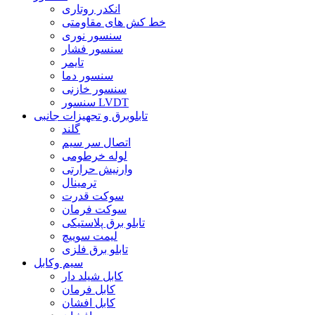
انکدر روتاری
خط کش های مقاومتی
سنسور نوری
سنسور فشار
تایمر
سنسور دما
سنسور خازنی
سنسور LVDT
تابلوبرق و تجهیزات جانبی
گلند
اتصال سر سیم
لوله خرطومی
وارنیش حرارتی
ترمینال
سوکت قدرت
سوکت فرمان
تابلو برق پلاستیکی
لیمت سوییچ
تابلو برق فلزی
سیم وکابل
کابل شیلد دار
کابل فرمان
کابل افشان