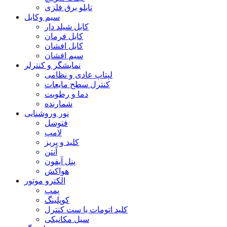
تابلو برق فلزی
سیم وکابل
کابل شیلد دار
کابل فرمان
کابل افشان
سیم افشان
نمایشگر و کنترلر
لپتاپ عادی و نظامی
کنترل سطح مایعات
دما و رطوبت
شمارنده
نور وروشنایی
فتوسل
لامپ
کلید و پریز
آنتن
پنل آیفون
هواکش
الکترو موتور
پمپ
کوپلینگ
کلید اتومات یا ست کنترل
سیل مکانیکی