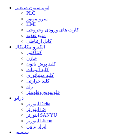
اتوماسیون صنعتی
PLC
سرو موتور
HMI
کارت های ورودی وخروجی
منبع تغذیه
کابل ارتباطی
الکترو مکانیکال
کنتاکتور
خازن
کلید پوش باتون
کلید اتومات
کلید مینیاتوری
کلید حرارتی
رله
فلوسویچ وفلومتر
درایو
اینورتر Delta
اینورتر LS
اینورتر SANYU
اینورتر Liteon
ابزار برقی
سنسور