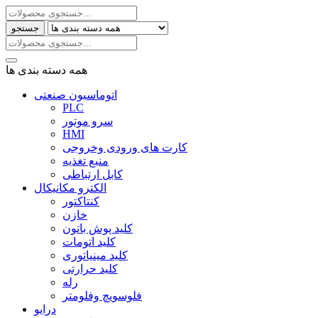
جستجو
همه دسته بندی ها
اتوماسیون صنعتی
PLC
سرو موتور
HMI
کارت های ورودی وخروجی
منبع تغذیه
کابل ارتباطی
الکترو مکانیکال
کنتاکتور
خازن
کلید پوش باتون
کلید اتومات
کلید مینیاتوری
کلید حرارتی
رله
فلوسویچ وفلومتر
درایو