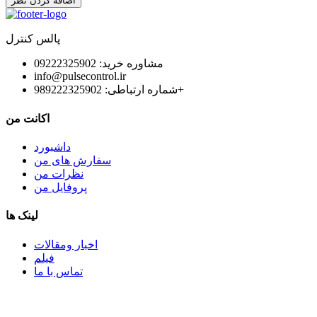
اضافه کردن نظر
پالس کنترل
مشاوره خرید: 09222325902
info@pulsecontrol.ir
شماره ارتباطی: 989222325902+
اکانت من
داشبورد
سفارش های من
نظرات من
پروفایل من
لینک ها
اخبار ومقالات
فیلم
تماس با ما