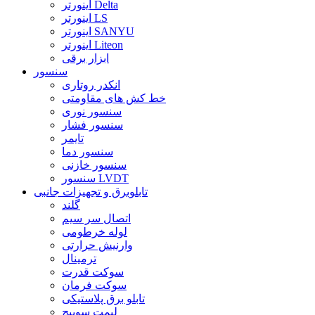
اینورتر Delta
اینورتر LS
اینورتر SANYU
اینورتر Liteon
ابزار برقی
سنسور
انکدر روتاری
خط کش های مقاومتی
سنسور نوری
سنسور فشار
تایمر
سنسور دما
سنسور خازنی
سنسور LVDT
تابلوبرق و تجهیزات جانبی
گلند
اتصال سر سیم
لوله خرطومی
وارنیش حرارتی
ترمینال
سوکت قدرت
سوکت فرمان
تابلو برق پلاستیکی
لیمت سوییچ