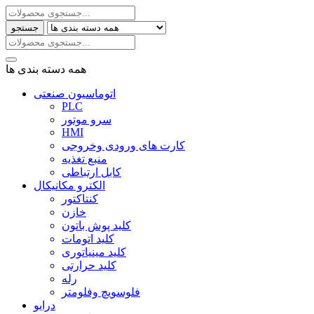
جستجو
همه دسته بندی ها
اتوماسیون صنعتی
PLC
سرو موتور
HMI
کارت های ورودی وخروجی
منبع تغذیه
کابل ارتباطی
الکترو مکانیکال
کنتاکتور
خازن
کلید پوش باتون
کلید اتومات
کلید مینیاتوری
کلید حرارتی
رله
فلوسویچ وفلومتر
درایو