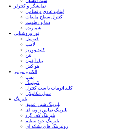
سیم افشان
نمایشگر و کنترلر
لپتاپ عادی و نظامی
کنترل سطح مایعات
دما و رطوبت
شمارنده
نور وروشنایی
فتوسل
لامپ
کلید و پریز
آنتن
پنل آیفون
هواکش
الکترو موتور
پمپ
کوپلینگ
کلید اتومات یا ست کنترل
سیل مکانیکی
بلبرینگ
بلبرینگ شیار عمیق
بلبرینگ تماس زاویه ای
بلبرینگ کف گرد
بلبرینگ خود تنظیم
رولبرینگ های بشکه ای