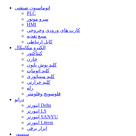
اتوماسیون صنعتی
PLC
سرو موتور
HMI
کارت های ورودی وخروجی
منبع تغذیه
کابل ارتباطی
الکترو مکانیکال
کنتاکتور
خازن
کلید پوش باتون
کلید اتومات
کلید مینیاتوری
کلید حرارتی
رله
فلوسویچ وفلومتر
درایو
اینورتر Delta
اینورتر LS
اینورتر SANYU
اینورتر Liteon
ابزار برقی
سنسور