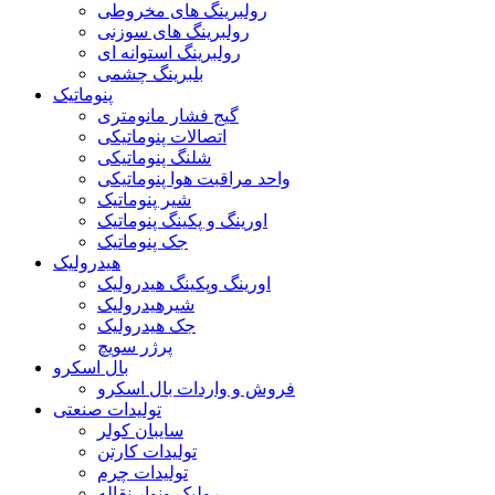
رولبرینگ های مخروطی
رولبرینگ های سوزنی
رولبرینگ استوانه ای
بلبرینگ چشمی
پنوماتیک
گیج فشار مانومتری
اتصالات پنوماتیکی
شلنگ پنوماتیکی
واحد مراقبت هوا پنوماتیکی
شیر پنوماتیک
اورینگ و پکینگ پنوماتیک
جک پنوماتیک
هیدرولیک
اورینگ وپکینگ هیدرولیک
شیرهیدرولیک
جک هیدرولیک
پرژر سویچ
بال اسکرو
فروش و واردات بال اسکرو
تولیدات صنعتی
سایبان کولر
تولیدات کارتن
تولیدات چرم
رولیک ونوار نقاله