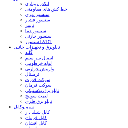
انکدر روتاری
خط کش های مقاومتی
سنسور نوری
سنسور فشار
تایمر
سنسور دما
سنسور خازنی
سنسور LVDT
تابلوبرق و تجهیزات جانبی
گلند
اتصال سر سیم
لوله خرطومی
وارنیش حرارتی
ترمینال
سوکت قدرت
سوکت فرمان
تابلو برق پلاستیکی
لیمت سوییچ
تابلو برق فلزی
سیم وکابل
کابل شیلد دار
کابل فرمان
کابل افشان