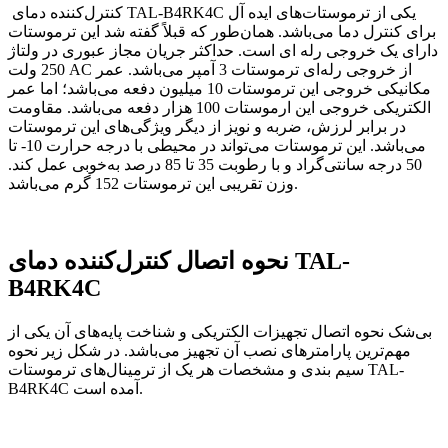
کنترل‌کننده دمای TAL-B4RK4C یکی از ترموستات‌های ایده آل
برای کنترل دما می‌باشد. همان‌طور که قبلاً گفته شد این ترموستات
دارای یک خروجی رله ای است. حداکثر جریان مجاز عبوری در ولتاژ
250 ولت AC از خروجی رله‌ای ترموستات 3 آمپر می‌باشد. عمر
مکانیکی خروجی این ترموستات 10 میلیون دفعه می‌باشد؛ اما عمر
الکتریکی خروجی این ارموستات 100 هزار دفعه می‌باشد. مقاومت
در برابر لرزش، ضربه و نویز از دیگر ویژگی‌های این ترموستات
می‌باشد. این ترموستات می‌تواند در محیطی با درجه حرارت 10- تا
50 درجه سانتی‌گراد و با رطوبت 35 تا 85 درصد به‌خوبی عمل کند.
وزن تقریبی این ترموستات 152 گرم می‌باشد.
TAL-
نحوه اتصال کنترل‌کننده دمای
B4RK4C
بی‌شک نحوه اتصال تجهیزات الکتریکی و شناخت پایه‌های آن ‌یکی از
مهم‌ترین پارامترهای نصب آن تجهیز می‌باشد. در شکل زیر نحوه
سیم بندی و مشخصات هر یک از ترمینال‌های ترموستات TAL-
B4RK4C آمده است.