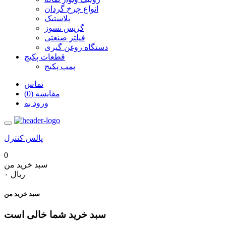
انواع چرخ گردان
پلاستیک
گریس نسوز
فیلتر صنعتی
دستگاه روغن گیری
قطعات پکیج
پمپ پکیج
تماس
مقایسه (0)
ورود به
پالس کنترل
0
سبد خرید من
‎ریال ۰
سبد خرید من
سبد خرید شما خالی است