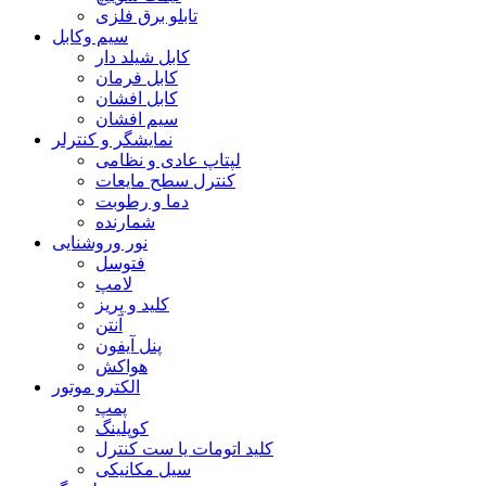
تابلو برق فلزی
سیم وکابل
کابل شیلد دار
کابل فرمان
کابل افشان
سیم افشان
نمایشگر و کنترلر
لپتاپ عادی و نظامی
کنترل سطح مایعات
دما و رطوبت
شمارنده
نور وروشنایی
فتوسل
لامپ
کلید و پریز
آنتن
پنل آیفون
هواکش
الکترو موتور
پمپ
کوپلینگ
کلید اتومات یا ست کنترل
سیل مکانیکی