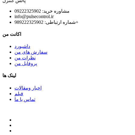
پالس کنترل
مشاوره خرید: 09222325902
info@pulsecontrol.ir
شماره ارتباطی: 989222325902+
اکانت من
داشبورد
سفارش های من
نظرات من
پروفایل من
لینک ها
اخبار ومقالات
فیلم
تماس با ما