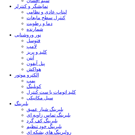
سیم افشان
نمایشگر و کنترلر
لپتاپ عادی و نظامی
کنترل سطح مایعات
دما و رطوبت
شمارنده
نور وروشنایی
فتوسل
لامپ
کلید و پریز
آنتن
پنل آیفون
هواکش
الکترو موتور
پمپ
کوپلینگ
کلید اتومات یا ست کنترل
سیل مکانیکی
بلبرینگ
بلبرینگ شیار عمیق
بلبرینگ تماس زاویه ای
بلبرینگ کف گرد
بلبرینگ خود تنظیم
رولبرینگ های بشکه ای