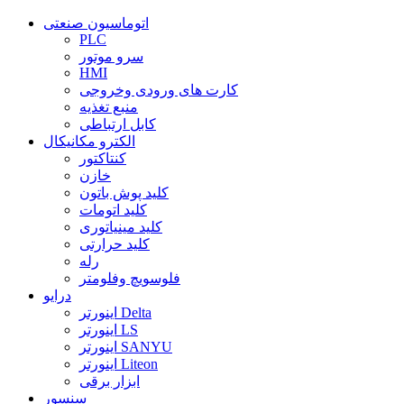
اتوماسیون صنعتی
PLC
سرو موتور
HMI
کارت های ورودی وخروجی
منبع تغذیه
کابل ارتباطی
الکترو مکانیکال
کنتاکتور
خازن
کلید پوش باتون
کلید اتومات
کلید مینیاتوری
کلید حرارتی
رله
فلوسویچ وفلومتر
درایو
اینورتر Delta
اینورتر LS
اینورتر SANYU
اینورتر Liteon
ابزار برقی
سنسور