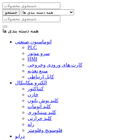
جستجو
همه دسته بندی ها
اتوماسیون صنعتی
PLC
سرو موتور
HMI
کارت های ورودی وخروجی
منبع تغذیه
کابل ارتباطی
الکترو مکانیکال
کنتاکتور
خازن
کلید پوش باتون
کلید اتومات
کلید مینیاتوری
کلید حرارتی
رله
فلوسویچ وفلومتر
درایو