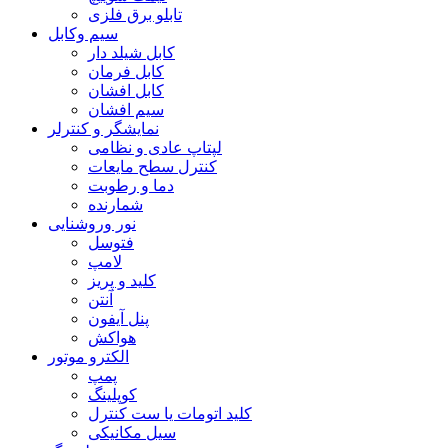
تابلو برق فلزی
سیم وکابل
کابل شیلد دار
کابل فرمان
کابل افشان
سیم افشان
نمایشگر و کنترلر
لپتاپ عادی و نظامی
کنترل سطح مایعات
دما و رطوبت
شمارنده
نور وروشنایی
فتوسل
لامپ
کلید و پریز
آنتن
پنل آیفون
هواکش
الکترو موتور
پمپ
کوپلینگ
کلید اتومات یا ست کنترل
سیل مکانیکی