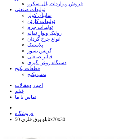
فروش و واردات بال اسکرو
تولیدات صنعتی
سایبان کولر
تولیدات کارتن
تولیدات چرم
رولیک ونوار نقاله
انواع چرخ گردان
پلاستیک
گریس نسوز
فیلتر صنعتی
دستگاه روغن گیری
قطعات پکیج
پمپ پکیج
اخبار ومقالات
فیلم
تماس با ما
فروشگاه
تابلو برق فلزی 50x70x30