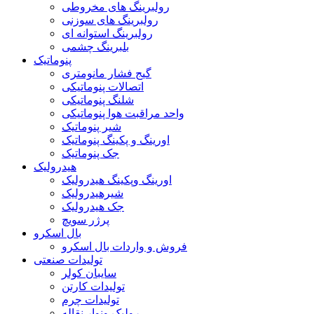
رولبرینگ های مخروطی
رولبرینگ های سوزنی
رولبرینگ استوانه ای
بلبرینگ چشمی
پنوماتیک
گیج فشار مانومتری
اتصالات پنوماتیکی
شلنگ پنوماتیکی
واحد مراقبت هوا پنوماتیکی
شیر پنوماتیک
اورینگ و پکینگ پنوماتیک
جک پنوماتیک
هیدرولیک
اورینگ وپکینگ هیدرولیک
شیرهیدرولیک
جک هیدرولیک
پرژر سویچ
بال اسکرو
فروش و واردات بال اسکرو
تولیدات صنعتی
سایبان کولر
تولیدات کارتن
تولیدات چرم
رولیک ونوار نقاله