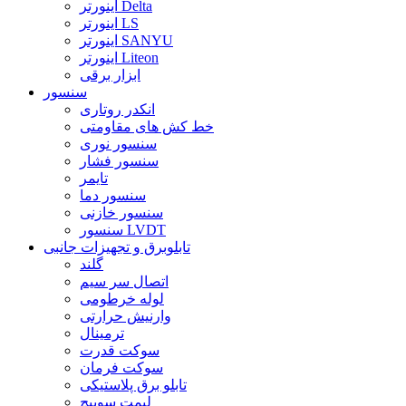
اینورتر Delta
اینورتر LS
اینورتر SANYU
اینورتر Liteon
ابزار برقی
سنسور
انکدر روتاری
خط کش های مقاومتی
سنسور نوری
سنسور فشار
تایمر
سنسور دما
سنسور خازنی
سنسور LVDT
تابلوبرق و تجهیزات جانبی
گلند
اتصال سر سیم
لوله خرطومی
وارنیش حرارتی
ترمینال
سوکت قدرت
سوکت فرمان
تابلو برق پلاستیکی
لیمت سوییچ