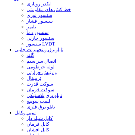
انکدر روتاری
خط کش های مقاومتی
سنسور نوری
سنسور فشار
تایمر
سنسور دما
سنسور خازنی
سنسور LVDT
تابلوبرق و تجهیزات جانبی
گلند
اتصال سر سیم
لوله خرطومی
وارنیش حرارتی
ترمینال
سوکت قدرت
سوکت فرمان
تابلو برق پلاستیکی
لیمت سوییچ
تابلو برق فلزی
سیم وکابل
کابل شیلد دار
کابل فرمان
کابل افشان