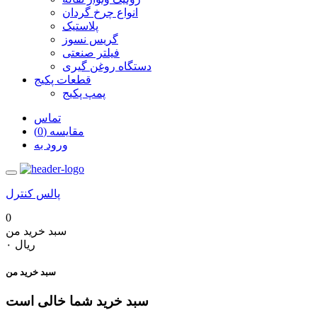
انواع چرخ گردان
پلاستیک
گریس نسوز
فیلتر صنعتی
دستگاه روغن گیری
قطعات پکیج
پمپ پکیج
تماس
مقایسه (0)
ورود به
پالس کنترل
0
سبد خرید من
‎ریال ۰
سبد خرید من
سبد خرید شما خالی است