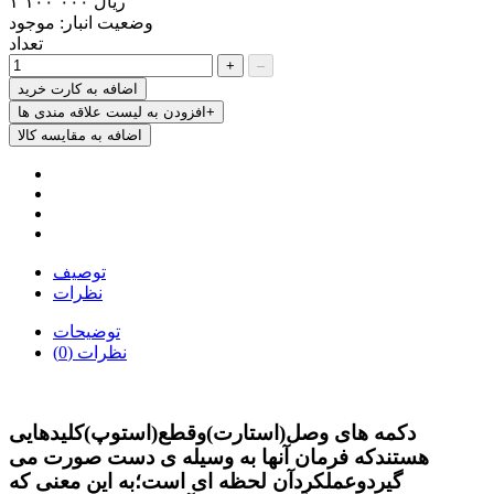
‎ریال ۱٬۱۰۰٬۰۰۰
وضعیت انبار:
موجود
تعداد
+
–
اضافه به کارت خرید
افزودن به لیست علاقه مندی ها+
اضافه به مقایسه کالا
توصیف
نظرات
توضیحات
نظرات (0)
دکمه های وصل(استارت)وقطع(استوپ)کلیدهایی
هستندکه فرمان آنها به وسیله ی دست صورت می
گیردوعملکردآن لحظه ای است؛به این معنی که