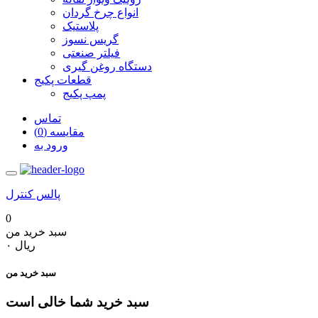
انواع چرخ گردان
پلاستیک
گریس نسوز
فیلتر صنعتی
دستگاه روغن گیری
قطعات پکیج
پمپ پکیج
تماس
مقایسه (0)
ورود به
پالس کنترل
0
سبد خرید من
‎ریال ۰
سبد خرید من
سبد خرید شما خالی است