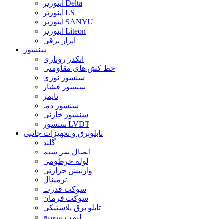
اینورتر Delta
اینورتر LS
اینورتر SANYU
اینورتر Liteon
ابزار برقی
سنسور
انکدر روتاری
خط کش های مقاومتی
سنسور نوری
سنسور فشار
تایمر
سنسور دما
سنسور خازنی
سنسور LVDT
تابلوبرق و تجهیزات جانبی
گلند
اتصال سر سیم
لوله خرطومی
وارنیش حرارتی
ترمینال
سوکت قدرت
سوکت فرمان
تابلو برق پلاستیکی
لیمت سوییچ