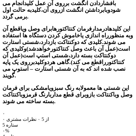
بافشاردادن انگشت برروی آن عمل کلیدانجام می
شودوبابرداشتن انگشت ازروی آن،کلیدبه حالت اول
برمی گردد.
این کلیدهادرمدارفرمان کنتاکتورهابرای وصل ویاقطع آن
وبه منظورراه اندازی یاخاموش کردن دستگاه ها استفاده
می شوند.کلیدی که دوکنتاکت بازدارد،شستی استارت
است(عمل آن باعث وصل کنتاکتورخواهدشد)وکلیدی که
دوکنتاکت بسته دارد،شستی استپ است(عمل آن
کنتاکتورراقطع می کند).گاهی هردوکلیدبرروی یک پایه
نصب شده اند که به آن شستی استارت – استوپ می
گویند.
این شستی ها معمولابه رنگ
سبز
ویا
مشکی
برای فرمان
وصل وباکنتاکت بازوبرای قطع مداربارنگ
قرمز
وباکنتاکت
بسته ساخته می شوند.
۰
۰ از 5
۰ نظرات مشتری
5 ستاره
۰%