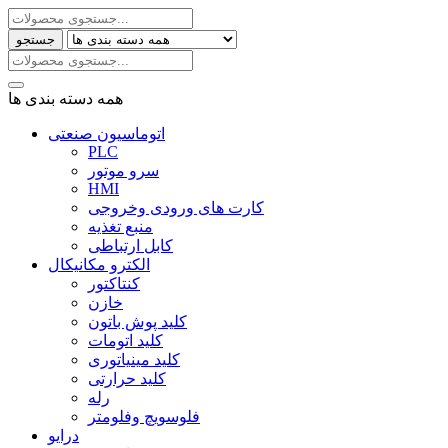
جستجو
همه دسته بندی ها
اتوماسیون صنعتی
PLC
سرو موتور
HMI
کارت های ورودی وخروجی
منبع تغذیه
کابل ارتباطی
الکترو مکانیکال
کنتاکتور
خازن
کلید پوش باتون
کلید اتومات
کلید مینیاتوری
کلید حرارتی
رله
فلوسویچ وفلومتر
درایو