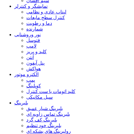
سیم افشان
نمایشگر و کنترلر
لپتاپ عادی و نظامی
کنترل سطح مایعات
دما و رطوبت
شمارنده
نور وروشنایی
فتوسل
لامپ
کلید و پریز
آنتن
پنل آیفون
هواکش
الکترو موتور
پمپ
کوپلینگ
کلید اتومات یا ست کنترل
سیل مکانیکی
بلبرینگ
بلبرینگ شیار عمیق
بلبرینگ تماس زاویه ای
بلبرینگ کف گرد
بلبرینگ خود تنظیم
رولبرینگ های بشکه ای