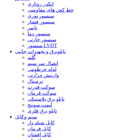
انکدر روتاری
خط کش های مقاومتی
سنسور نوری
سنسور فشار
تایمر
سنسور دما
سنسور خازنی
سنسور LVDT
تابلوبرق و تجهیزات جانبی
گلند
اتصال سر سیم
لوله خرطومی
وارنیش حرارتی
ترمینال
سوکت قدرت
سوکت فرمان
تابلو برق پلاستیکی
لیمت سوییچ
تابلو برق فلزی
سیم وکابل
کابل شیلد دار
کابل فرمان
کابل افشان