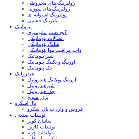
رولبرینگ های مخروطی
رولبرینگ های سوزنی
رولبرینگ استوانه ای
بلبرینگ چشمی
پنوماتیک
گیج فشار مانومتری
اتصالات پنوماتیکی
شلنگ پنوماتیکی
واحد مراقبت هوا پنوماتیکی
شیر پنوماتیک
اورینگ و پکینگ پنوماتیک
جک پنوماتیک
هیدرولیک
اورینگ وپکینگ هیدرولیک
شیرهیدرولیک
جک هیدرولیک
پرژر سویچ
بال اسکرو
فروش و واردات بال اسکرو
تولیدات صنعتی
سایبان کولر
تولیدات کارتن
تولیدات چرم
رولیک ونوار نقاله