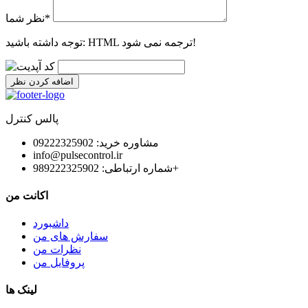
*
نظر شما
HTML ترجمه نمی شود!
توجه داشته باشید:
اضافه کردن نظر
پالس کنترل
مشاوره خرید: 09222325902
info@pulsecontrol.ir
شماره ارتباطی: 989222325902+
اکانت من
داشبورد
سفارش های من
نظرات من
پروفایل من
لینک ها