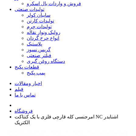
فروش و واردات بال اسکرو
تولیدات صنعتی
سایبان کولر
تولیدات کارتن
تولیدات چرم
رولیک ونوار نقاله
انواع چرخ گردان
پلاستیک
گریس نسوز
فیلتر صنعتی
دستگاه روغن گیری
قطعات پکیج
پمپ پکیج
اخبار ومقالات
فیلم
تماس با ما
فروشگاه
امرجنسی کله قارچی فلزی با یک کنتاکت NC اشنایدر
الکتریک