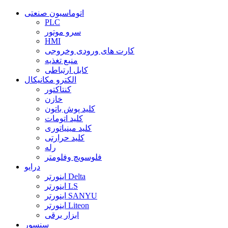
اتوماسیون صنعتی
PLC
سرو موتور
HMI
کارت های ورودی وخروجی
منبع تغذیه
کابل ارتباطی
الکترو مکانیکال
کنتاکتور
خازن
کلید پوش باتون
کلید اتومات
کلید مینیاتوری
کلید حرارتی
رله
فلوسویچ وفلومتر
درایو
اینورتر Delta
اینورتر LS
اینورتر SANYU
اینورتر Liteon
ابزار برقی
سنسور