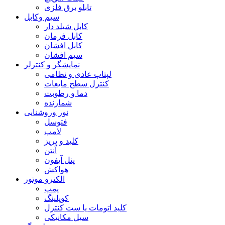
تابلو برق فلزی
سیم وکابل
کابل شیلد دار
کابل فرمان
کابل افشان
سیم افشان
نمایشگر و کنترلر
لپتاپ عادی و نظامی
کنترل سطح مایعات
دما و رطوبت
شمارنده
نور وروشنایی
فتوسل
لامپ
کلید و پریز
آنتن
پنل آیفون
هواکش
الکترو موتور
پمپ
کوپلینگ
کلید اتومات یا ست کنترل
سیل مکانیکی